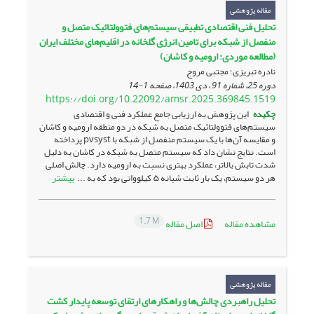
مقاله پژوهشی
تحلیل فنی اقتصادی تطبیقی سیستم‌های فتوولتائیک متصل و
منفصل از شبکه برای تامین انرژی گلخانه در اقلیم‌های مختلف ایران
(مطالعه موردی: ارومیه و کاشان)
نادره تبریزی؛ مجتبی مروج
دوره 25، شماره 91 ، دی 1403، صفحه
1-14
https://doi.org/10.22092/amsr.2025.369845.1519
چکیده
این پژوهش به ارزیابی جامع عملکرد فنی و اقتصادی
سیستم‌های فتوولتائیک متصل به شبکه در دو منطقه ارومیه و کاشان
و مقایسه آن‌ها با یک سیستم منفصل از شبکه با pvsyst پرداخته
است. نتایج نشان داد که سیستم متصل به شبکه در کاشان به دلیل
شدت تابش بالاتر، عملکرد بهتری نسبت به ارومیه دارد. چالش اصلی
بیشتر
هر دو سیستم، یک بار ثابت شبانه ۵ کیلوواتی بود که به ...
1.7 M
مشاهده مقاله
اصل مقاله
مقاله پژوهشی
تحلیل راهبردی چالش‌ها و راهکارهای ارتقای توسعه پایدار کشت