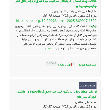
گلخانه‌ای در استان آذربایجان شرقی با بهره‌گیری از روش‌های کمی
و کیفی هیبریدی
عادل طاهری حاجی وند؛ رضا مهدی پور
دوره 25، شماره 91 ، دی 1403، صفحه
15-36
https://doi.org/10.22092/amsr.2025.369917.1520
چکیده
کشت گلخانه‌ای با برخورداری از توانمندی‌هایی مانند بهره‌وری
منابع بالا، امکان تولید چهار فصل، کاهش وابستگی به شرایط اقلیمی و
صرفه‌جویی قابل توجه در مصرف آب نقش بسزایی در توسعۀ پایدار
کشاورزی و ایجاد ارزش افزوده اقتصادی دارد. با وجود این مزایا،
توسعۀ کشت گلخانه‌ای در استان آذربایجان شرقی با چالش‌های
بیشتر
متعددی روبه­روست. این پژوهش ...
1.05 M
مشاهده مقاله
اصل مقاله
مقاله پژوهشی
ارزیابی عوامل مؤثر بر یکنواختی جیره های کاملا مخلوط در ماشین
خوراک ساز دام
محمد علی به آئین
دوره 25، شماره 91 ، دی 1403، صفحه
37-52