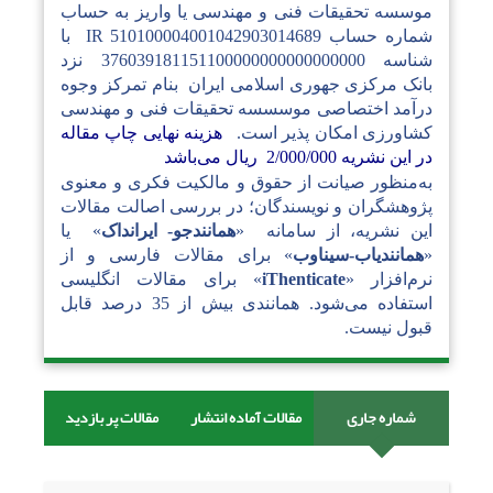
موسسه تحقیقات فنی و مهندسی یا واریز به حساب
شماره حساب 510100004001042903014689 IR با
شناسه 376039181151100000000000000000 نزد
بانک مرکزی جهوری اسلامی ایران بنام تمرکز وجوه
درآمد اختصاصی موسسسه تحقیقات فنی و مهندسی
کشاورزی امکان پذیر است.
هزینه نهایی چاپ مقاله
در این نشریه 2/000/000 ریال می‌باشد
به‌منظور صیانت از حقوق و مالکیت فکری و معنوی
پژوهشگران و نویسندگان؛ در بررسی اصالت مقالات
این نشریه، از سامانه «
همانندجو- ایرانداک
» یا
«
همانندیاب-سیناوب
» برای مقالات فارسی و از
نرم‌افزار «
iThenticate
» برای مقالات انگلیسی
استفاده می‌شود. همانندی بیش از 35 درصد قابل
قبول نیست.
شماره جاری
مقالات آماده انتشار
مقالات پر بازدید