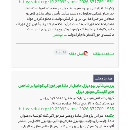
https://doi.org/10.22092/amsr.2026.371789.1531
چکیده
افزایش و بهبود ضریب تبدیل در صنعت دام با استفاده از
جیره­های غذایی مخلوط به دست می­آید. تأمین مواد مغذی کافی و
متعادل در جیرۀ غذایی، برای افزایش تولید، با مخلوط کردن مواد
تشکیل­دهندۀ خوراک به دست می­آید. نکتۀ مهم در تهیۀ این نوع خوراک
دام، یکنواختی مخلوط شدن مواد و توزیع یکسان برای دام­هاست.
بیشتر
ماشین­های خوراک­ساز دام از ادوات ...
1.23 M
مشاهده مقاله
اصل مقاله
مقاله پژوهشی
بررسی تأثیر بیودیزل حاصل از دانۀ غیرخوراکی کوشیا بر شاخص
های آلایندگی موتور دیزل
کیومرث دائمی میلانی؛ بابک بهشتی؛ محمد قهدریجانی
دوره 25، شماره 91 ، دی 1403، صفحه
53-70
https://doi.org/10.22092/amsr.2026.372709.1535
چکیده
در این پژوهش دانۀ روغنی غیرخوراکی گیاه کوشیا به عنوان
مادۀ اولیه برای تولید بیودیزل معرفی و تأثیر بیودیزل حاصل بر انتشار
آلاینده­های یک موتور دیزل بررسی شد. پس از خالص‌سازی دانه­های