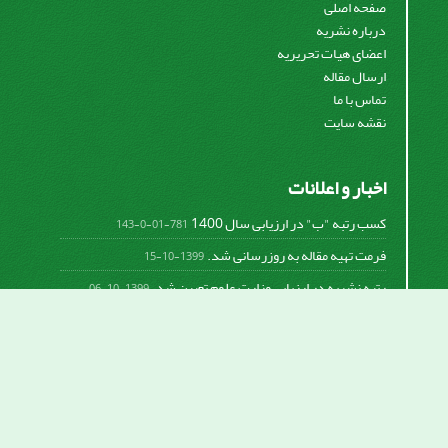
صفحه اصلی
درباره نشریه
اعضای هیات تحریریه
ارسال مقاله
تماس با ما
نقشه سایت
اخبار و اعلانات
کسب رتبه "ب" در ارزیابی سال 1400
781-01-0-143
فرمت تهیه مقاله به روزرسانی شد.
1399-10-15
رتبه نشریه در ارزیابی وزارت علوم تعیین شد.
1399-10-06
امکان پرداخت آنلاین هزینه بررسی و چاپ مقاله
1398-10-18
نشریه تحقیقات سامانه‌ها و مکانیزاسیون کشاورزی از
قانون بین‌المللی کپی رایت
Creative Commons