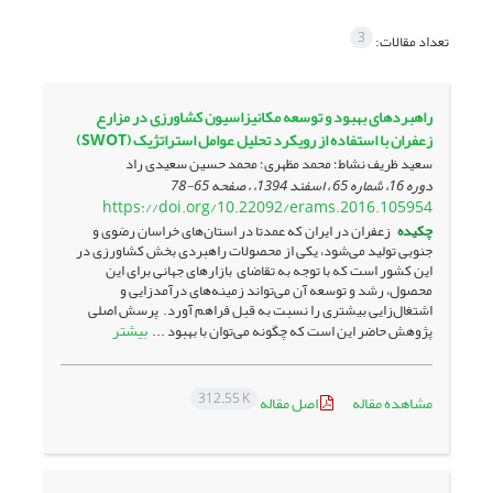
3
تعداد مقالات:
راهبردهای بهبود و توسعه مکانیزاسیون کشاورزی در مزارع
زعفران با استفاده از رویکرد تحلیل عوامل استراتژیک (SWOT)
سعید ظریف نشاط؛ محمد مظهری؛ محمد حسین سعیدی راد
دوره 16، شماره 65 ، اسفند 1394، ، صفحه
65-78
https://doi.org/10.22092/erams.2016.105954
چکیده
زعفران در ایران که عمدتا در استان‌های خراسان رضوی و
جنوبی تولید می‌شود، یکی از محصولات راهبردی بخش کشاورزی در
این کشور است که با توجه به تقاضای بازارهای جهانی برای این
محصول، رشد و توسعه آن می‌تواند زمینه‌های درآمد‌زایی و
اشتغال‌زایی بیشتری را نسبت به قبل فراهم آورد. پرسش اصلی
بیشتر
پژوهش حاضر این است که چگونه می‌توان با بهبود ...
312.55 K
مشاهده مقاله
اصل مقاله