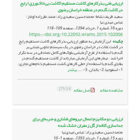
ارزیابی فنی بذرکارهای کاشت مستقیم (کاشت بی‌خاک‌ورزی) رایج
در کاشت گندم در منطقه خراسان رضوی
سعید ظریف نشاط؛ محمدحسین سعیدی راد؛ صمد نظرزاده اوغاز؛
عباس مهدی نیا
دوره 16، شماره 1 ، خرداد 1394، ، صفحه
109-118
https://doi.org/10.22092/erams.2015.102006
چکیده
این آزمایش به منظور ارزیابی بذرکارهای کاشت مستقیم رایج
در کشت غلات در خراسان رضوی در یک سیستم تناوبی مبتنی بر
گندم با استفاده از طرح آزمایشی بلوک‌های کامل تصادفی در سه تکرار
اجرا شد. تیمارهای این آزمایش عبارت­اند از کاشت مستقیم گندم در
بقایای گندم با استفاده از خطی کارهای کشت مستقیم با نام‌های تجاری:
بیشتر
1- اسفوجیا، 2- بالدان، 3- ...
275.5 K
مشاهده مقاله
اصل مقاله
ارزیابی دو مکانیزم اعمال نیروهای فشاری و ضربه‌ای برای
جداسازی کلاله از گل زعفران خشک شده
محمدحسین سعیدی راد؛ عباس مهدی‌نیا
دوره 15، شماره 1 ، خرداد 1393، ، صفحه
1-10