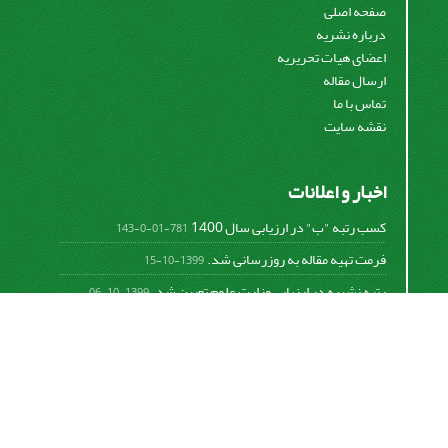
صفحه اصلی
درباره نشریه
اعضای هیات تحریریه
ارسال مقاله
تماس با ما
نقشه سایت
اخبار و اعلانات
کسب رتبه "ب" در ارزیابی سال 1400
781-01-0-143
فرمت تهیه مقاله به روزرسانی شد.
1399-10-15
رتبه نشریه در ارزیابی وزارت علوم تعیین شد.
1399-10-06
امکان پرداخت آنلاین هزینه بررسی و چاپ مقاله
1398-10-18
نشریه تحقیقات سامانه‌ها و مکانیزاسیون کشاورزی از
قانون بین‌المللی کپی رایت
Creative Commons