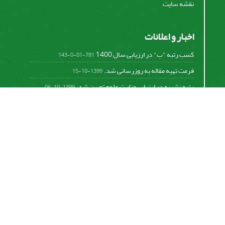
نقشه سایت
اخبار و اعلانات
کسب رتبه "ب" در ارزیابی سال 1400
781-01-0-143
فرمت تهیه مقاله به روزرسانی شد.
1399-10-15
رتبه نشریه در ارزیابی وزارت علوم تعیین شد.
1399-10-06
امکان پرداخت آنلاین هزینه بررسی و چاپ مقاله
1398-10-18
نشریه تحقیقات سامانه‌ها و مکانیزاسیون کشاورزی از
قانون بین‌المللی کپی رایت
Creative Commons
Attribution 4.0 International License (CC BY 4.0 )
پیروی می کند.
This work is licensed under a Creative Commons
Attribution 4.0 International License.