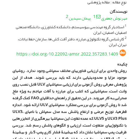
نوع مقاله : مقاله پژوهشی
نویسندگان
2
1
مهرنوش جعفری
پیمان سیدین
استادیار گروه مهندسی بیوسیستم، دانشکده کشاورزی، دانشگاه صنعتی
1
اصفهان، اصفهان، ایران
کارشناس گروه تکنولوژی مبارزه، دفتر آفت کش ها، سازمان حفظ نباتات،
2
تهران، ایران
https://doi.org/10.22092/amsr.2022.357283.1409
چکیده
روش واحدی برای ارزیابی فناوری­های مختلف سمپاشی وجود ندارد. روش­های
موجود مزایا و محدودیت­هایی دارند که باید بررسی شوند. هدف از این
پژوهش معرفی روش آزمونی برای ارزیابی سمپاش­های
ULV
قابل نصب روی
وانت است، سمپاش­هایی که اغلب برای مبارزه با آفات مهاجم به ویژه ملخ
صحرایی به ­کار می­روند. در این تحقیق از راهنمای حداقل­های
FAO
کمک گرفته
شد تا روش آزمونی برای بررسی عملکرد سمپاش­های
ULV
ارائه شود. اندازه
قطره­ها، توزیع عرضی و ارتفاع پاشش سه مدل سمپاش با نام­های
،
ULV3
ULV3 Plus
و
ULV5
که عمده تفاوت این سمپاش­ها بهره­گیری از اتمایزرهایی
با تکنولوژی­های متفاوت است، ارزیابی و الگوهای پاشش رسم شد. بررسی
ظرفیت پمپ سمپاش­ها نشان داد که بیشینۀ فشار کاری پمپ 5 بار و بیشینۀ
دبی آن 83/1 لیتر بر دقیقه در فشار 5/0 بار است. ارزیابی­ها نشان داد که