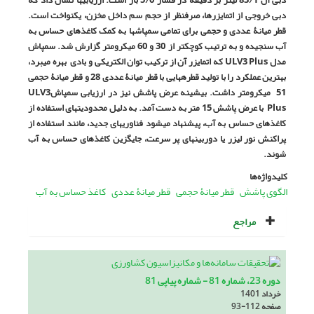
دبی خروجی از اتمایزرها، صرف­نظر از حجم سم داخل مخزن، یکنواخت است.
قطر میانۀ عددی و حجمی برای تمامی سمپاش­ها به کمک کاغذهای حساس به
آب سنجیده و به ترتیب کوچک­تر از 30 و 60 میکرومتر گزارش شد. سمپاش
مدل
ULV3 Plus
که اتمایزر آن از ترکیب توان الکتریکی و بادی بهره می­برد،
بهترین عملکرد را با تولید قطره­هایی با قطر میانۀ عددی 28 و قطر میانۀ حجمی
51 میکرومتر داشت. بیشینه عرض پاشش نیز در ارزیابی سمپاش
ULV3
Plus
با عرض پاشش 15 متر به دست آمد. به ­دلیل محدودیت­های استفاده از
کاغذ­های حساس به آب، پیشنهاد می­شود فناوری­های جدید، مانند استفاده از
پراکنش نور لیزر یا دوربین­های پر سرعت، جایگزین کاغذهای حساس به آب
شوند.
کلیدواژه‌ها
الگوی پاشش
قطر میانۀ حجمی
قطر میانۀ عددی
کاغذ حساس به آب
مراجع
دوره 23، شماره 81 - شماره پیاپی 81
خرداد 1401
صفحه
93-112