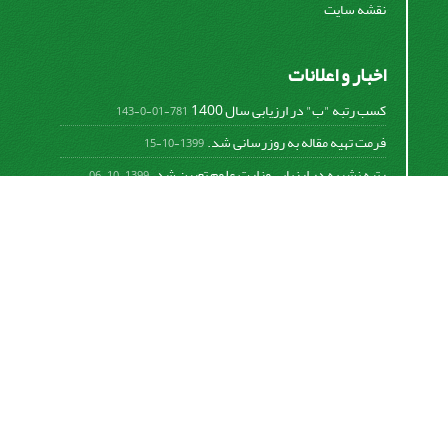
نقشه سایت
اخبار و اعلانات
کسب رتبه "ب" در ارزیابی سال 1400
781-01-0-143
فرمت تهیه مقاله به روزرسانی شد.
1399-10-15
رتبه نشریه در ارزیابی وزارت علوم تعیین شد.
1399-10-06
امکان پرداخت آنلاین هزینه بررسی و چاپ مقاله
1398-10-18
نشریه تحقیقات سامانه‌ها و مکانیزاسیون کشاورزی از
قانون بین‌المللی کپی رایت
Creative Commons
Attribution 4.0 International License (CC BY 4.0 )
پیروی می کند.
This work is licensed under a Creative Commons
Attribution 4.0 International License.