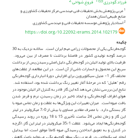
2
1
فرزاد گودرزی
فروغ شواخی
مربی پژوهش بخش تحقیقات فنی مهندسی مرکز تحقیقات کشاورزی و
1
منابع طبیعی استان همدان
استادیار پژوهش موسسه تحقیقات فنی و مهندسی کشاورزی
2
https://doi.org/10.22092/erams.2014.102179
چکیده
گوجه‌فرنگی یکی از محصولات زراعی مهم ایران است. سالانه نزدیک به 30
درصد گوجه تولیدی کشور در فاصلۀ برداشت تا مصرف از بین می‌رود.
ظرفیت بالای تولید اتیلن در گوجه‌فرنگی دلیل اصلی رسیدن پس از برداشت
سریع این محصول و خسارات ناشی از آن است. در این مطالعه، از غلظت‌های
مختلف گاز 1- متیل سیکلوپروپن برای افزایش دورۀ انبارداری گوجه‌فرنگی
رقم "هلیل" که در مرحلۀ آغاز تغییر رنگ برداشت شده بود، استفاده شد.
نتایج این بررسی نشان می‌دهد که این گاز قادر به کنترل اثر اتیلن موجود در
هوای اطراف گوجه‌فرنگی، و ایجاد تاخیر در زمان رسیدن، نرم و قرمز شدن
بافت میوه است. میزان تغییرات این ویژگی‌ها به غلظت و زمان تماس میوه با
گاز بستگی دارد. با مصرف مقادیر مساوی یا بیش از 7/0 میکرولیتر در لیتر
این گاز و زمان تماس 24 ساعت، تأخیری 15 تا 18 روزه‌ در روند رسیدگی
گوجه‌فرنگی‌ها ایجاد می‌شود. غلظت 35/1 میکرولیتر در لیتر این گاز، اگرچه
در کنترل و به تعویق انداختن رسیدگی میوه کاملاً موفق است، اما به­­دلیل
ایجاد غیریکنواختی در قرمزی رنگ سطح گوجه­فرنگی، می‌تواند باعث کاهش