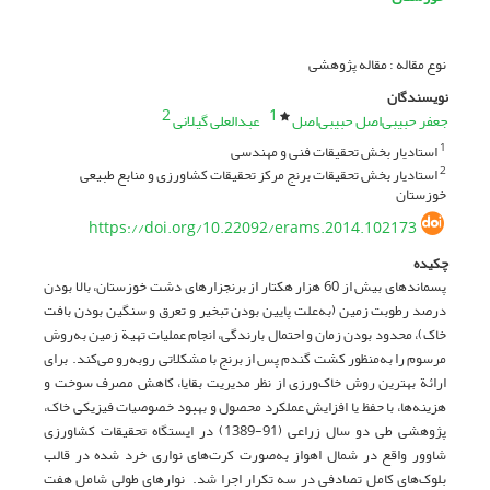
نوع مقاله : مقاله پژوهشی
نویسندگان
2
1
جعفر حبیبی‌اصل حبیبی‌اصل
عبدالعلی گیلانی
استادیار بخش تحقیقات فنی و مهندسی
1
استادیار بخش تحقیقات برنج مرکز تحقیقات کشاورزی و منابع طبیعی
2
خوزستان
https://doi.org/10.22092/erams.2014.102173
چکیده
پسماندهای بیش از 60 هزار هکتار از برنج­زارهای دشت خوزستان، بالا بودن
درصد رطوبت زمین (به‌علت پایین بودن تبخیر و تعرق و سنگین بودن بافت
خاک)، محدود بودن زمان و احتمال بارندگی، انجام عملیات تهیة زمین به‌روش
مرسوم را به‌منظور کشت گندم پس از برنج با مشکلاتی روبه‌رو می‌کند. برای
ارائة بهترین روش خاک‌ورزی از نظر مدیریت بقایا، کاهش مصرف سوخت و
هزینه‌ها، با حفظ یا افزایش عملکرد محصول و بهبود خصوصیات فیزیکی خاک،
پژوهشی طی دو سال زراعی (91-1389) در ایستگاه تحقیقات کشاورزی
شاوور واقع در شمال اهواز به‌صورت کرت‌های نواری خرد شده در قالب
بلوک‌های کامل تصادفی در سه تکرار اجرا شد. نوارهای طولی شامل هفت