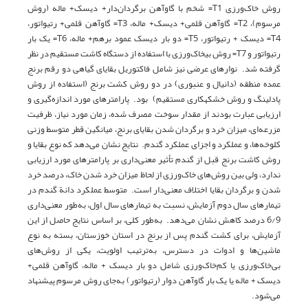
روش خاک‌ورزی T1= شخم با گاوآهن برگردان‌دار+ دیسک+ ماله (روش
مرسوم)، T2= گاوآهن قلمی‌+ دیسک+ ماله، T3= گاوآهن قلمی‌+ رتیواتور،
T4= دیسک + رتیواتور، T5= دو بار دیسک عمود برهم+ ماله، T6= یک ­بار
رتیواتور و T7= روش بی­خاک‌ورزی با استفاده از دستگاه کاشت مستقیم در نظر
گرفته شد. نوارهای عرضی نیز شامل فاکتوریل بقایای گیاهی دو رقم برنج
عمده منطقه (دانیال و عنبوری) در دو روش کشت برنج (استفاده از روش
پادلینگ و روش خشکه­کاری مستقیم) بود. پارامترهای مورد اندازه‌گیری و
ارزیابی عبارت بودند از مقدار سوخت مصرف شده، زمان مورد نیاز، ظرفیت
مزرعه‌ای، میزان خرد و برگردان شدن بقایای برنج، میانگین قطر متوسط وزنی
کلوخه‌ها، و عملکرد و اجزای عملکرد گندم. نتایج نشان می‌دهد که نوع بقایا و
روش کاشت برنج قبل از گندم تأثیر معنی‌داری بر پارامترهای مورد ارزیابی
ندارد، ولی بین روش‌های خاک‌ورزی از لحاظ میزان خرد شدن خاک، درصد خرد
شدن و برگردان بقایا اختلاف معنی‌دار است. متوسط عملکرد دانة گندم در
تیمارهای سال دوم آزمایش، نسبت به تیمارهای سال اول، به‌طور معنی‌داری
6/9 درصد کاهش نشان می‌دهد. به‌طور کلی، بر اساس نتایج حاصل از این
آزمایش، برای کشت گندم پس از برنج در استان خوزستان، بسته به نوع
ماشین‌ها و ادوات در دسترس، به‌ترتیب اولویت، یکی از روش‌های
بی‌خاک‌ورزی یا کم‌خاک‌ورزی شامل دو بار دیسک + ماله، گاوآهن قلمی‌+
دیسک + ماله یا یک‌ بار گاوآهن دوار (رتیواتور) به‌جای روش مرسوم پیشنهاد
می‌شود.