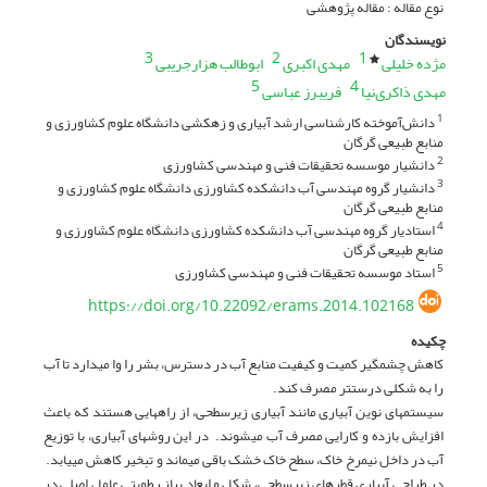
نوع مقاله : مقاله پژوهشی
نویسندگان
3
2
1
مژده خلیلی
مهدی اکبری
ابوطالب هزارجریبی
5
4
مهدی ذاکری‌نیا
فریبرز عباسی
دانش‌آموخته کارشناسی ارشد آبیاری و زهکشی دانشگاه علوم کشاورزی و
1
منابع طبیعی گرگان
دانشیار موسسه تحقیقات فنی و مهندسی کشاورزی
2
دانشیار گروه مهندسی آب دانشکده کشاورزی دانشگاه علوم کشاورزی و
3
منابع طبیعی گرگان
استادیار گروه مهندسی آب دانشکده کشاورزی دانشگاه علوم کشاورزی و
4
منابع طبیعی گرگان
استاد موسسه تحقیقات فنی و مهندسی کشاورزی
5
https://doi.org/10.22092/erams.2014.102168
چکیده
کاهش چشم­گیر کمیت و کیفیت منابع­ آب در دسترس، بشر را وا می­دارد تا آب
را به‌ شکلی درست­تر مصرف کند.
سیستم­های نوین آبیاری مانند آبیاری زیرسطحی، از راه­هایی هستند که باعث
افزایش بازده و کارایی مصرف آب می­شوند. در این روش­های آبیاری، با توزیع
آب در داخل نیم­رخ خاک، سطح خاک خشک باقی می­ماند و تبخیر کاهش می­یابد.
در طراحی آبیاری قطره­ای زیر­سطحی، شکل و ابعاد پیاز رطوبتی عامل اصلی در