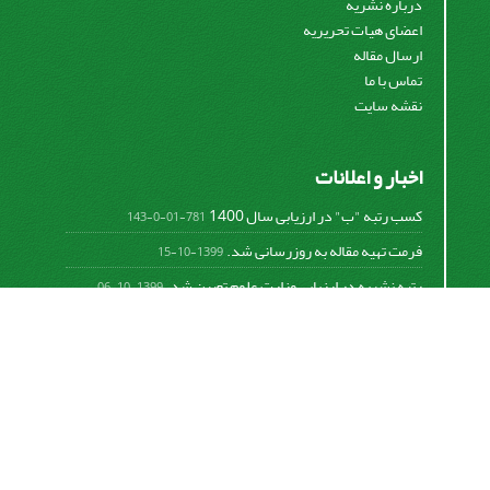
درباره نشریه
اعضای هیات تحریریه
ارسال مقاله
تماس با ما
نقشه سایت
اخبار و اعلانات
کسب رتبه "ب" در ارزیابی سال 1400
781-01-0-143
فرمت تهیه مقاله به روزرسانی شد.
1399-10-15
رتبه نشریه در ارزیابی وزارت علوم تعیین شد.
1399-10-06
امکان پرداخت آنلاین هزینه بررسی و چاپ مقاله
1398-10-18
نشریه تحقیقات سامانه‌ها و مکانیزاسیون کشاورزی از
قانون بین‌المللی کپی رایت
Creative Commons
Attribution 4.0 International License (CC BY 4.0 )