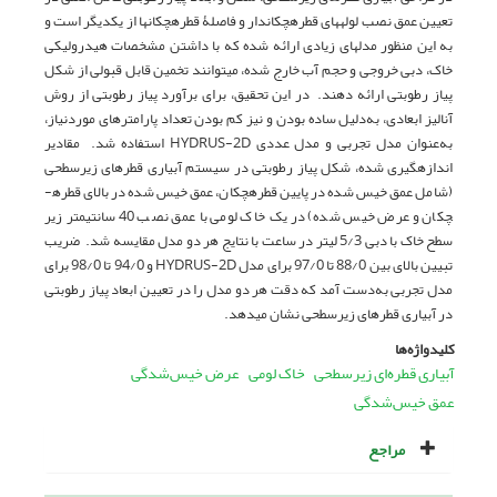
تعیین عمق نصب لوله­های قطره­چکان­دار و فاصلۀ قطره­چکان­ها از یکدیگر است و
به این منظور مدل­های زیادی ارائه شده که با داشتن مشخصات هیدرولیکی
خاک، دبی خروجی و حجم آب خارج شده، می­توانند تخمین قابل قبولی از شکل
پیاز رطوبتی ارائه ­دهند. در این تحقیق، برای برآورد پیاز رطوبتی از روش
آنالیز ابعادی، به‌دلیل ساده بودن و نیز کم بودن تعداد پارامترهای موردنیاز،
به‌عنوان مدل تجربی و مدل عددی HYDRUS-2D استفاده شد. مقادیر
اندازه­گیری شده، شکل پیاز رطوبتی در سیستم آبیاری قطره­ای زیر­سطحی
(شامل عمق خیس ­شده در پایین قطره­چکان، عمق خیس ­شده در بالای قطره­
چکان و عرض خیس ­شده) در یک خاک لومی با عمق نصب 40 سانتی­متر زیر
سطح خاک با دبی 5/3 لیتر در ساعت با نتایج هر دو مدل مقایسه شد. ضریب
تبیین بالای بین 88/0 تا 97/0 برای مدل HYDRUS-2D و 94/0 تا 98/0 برای
مدل تجربی به‌دست آمد که دقت هر دو مدل را در تعیین ابعاد پیاز رطوبتی
در آبیاری قطره­ای زیرسطحی نشان می­دهد.
کلیدواژه‌ها
آبیاری قطره‌ای زیرسطحی
خاک لومی
عرض خیس‌شدگی
عمق خیس‌شدگی
مراجع