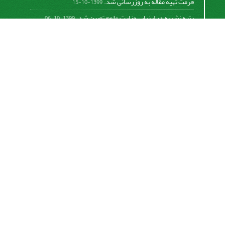
فرمت تهیه مقاله به روزرسانی شد.
1399-10-15
رتبه نشریه در ارزیابی وزارت علوم تعیین شد.
1399-10-06
امکان پرداخت آنلاین هزینه بررسی و چاپ مقاله
1398-10-18
نشریه تحقیقات سامانه‌ها و مکانیزاسیون کشاورزی از
قانون بین‌المللی کپی رایت
Creative Commons
Attribution 4.0 International License (CC BY 4.0 )
پیروی می کند.
This work is licensed under a Creative Commons
Attribution 4.0 International License.
اشتراک خبرنامه
برای دریافت اخبار و اطلاعیه های مهم نشریه در خبرنامه
نشریه مشترک شوید.
اشتراک