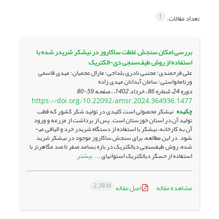
1
تعداد مقالات:
بررسی امکان سنجش غلظت ساکاروز در نیشکر شریدر شده با
استفاده از روش طیف‌سنجی دی-الکتریک
علی فرحمندی؛ مجتبی نادری بلداجی؛ مارال عجمیان؛ مهدی قاسمی
ورنامخواستی؛ سامان آبدانان مهدی زاده
دوره 24، شماره 86 ، خرداد 1402، ، صفحه
59-80
https://doi.org/10.22092/amsr.2024.364936.1477
چکیده
نیشکر محصولی است کلیدی در تولید شکر کشور که قطب
تولید آن در استان خوزستان است. پس از برداشت از مزرعه و ورود
آن به کارخانه، نیشکر با استفاده از دستگاه شریدر خرد و الیافی می­
شود. در این مطالعه، برای سنجش ساکاروز موجود در نیشکر شرید
شده، روش طیف­سنجی دی­الکتریک در بازه بسامد صفر تا صد مگاهرتز با
بیشتر
استفاده از حسگر دی­الکتریک استوانه­ای ...
2.38 M
مشاهده مقاله
اصل مقاله