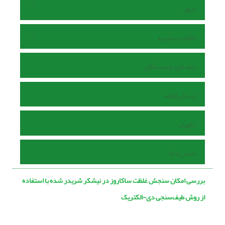
مرور
اطلاعات نشریه
راهنمای نویسندگان
ارسال مقاله
داوران
تماس با ما
بررسی امکان سنجش غلظت ساکاروز در نیشکر شریدر شده با استفاده
از روش طیف‌سنجی دی-الکتریک