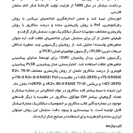
برداشت نیشکر در سال 1400 از فرایند تولید کارخانۀ شکر خام سلمان
فارسی
خوزستان تهیه شد و ضمن اندازه­گیری شاخص­های بریکس با روش
رفرکتومتری،
Pol
با روش پلاریمتری ساده و درصد ساکاروز با روش
پلاریمتری مضاعف، نمونه­ها با حسگر دی­الکتریک مورد سنجش قرار گرفت و
طیف­های حاصل از آن برای سنجش میزان شاخصه­های غلظت قند (به عنوان
متغیرهای وابسته) تحلیل شد. از روش­های رگرسیونی چند متغیره حداقل
مربعات جزیی (
PLSR
)، رگرسیون مولفه­های اصلی (
PCR
) و
رگرسیون ماشین بردار پشتیبان (
SVR
) برای توسعۀ مدل­های پیش­بینی
متغیرهای غلظت استفاده شد. اعتبارسنجی مدل­ پیش­بینی
PLSR
پیش­بینی
قوی­تری
از درصد ساکاروز حاصل از روش پلاریمتری مضاعف (79/0
،
R2=
RMSE=
75/0
و 22/2
RPD=
) در مقایسه با
Pol
(76/0
RMSE=
، 8/0
R2=
و
RPD=
07/2
) و بریکس (77/0
RMSE=
، 89/0
R2=
و 2
RPD=
) نشان داد.
این نتیجه با سهم بیشتر قند ساکاروز در مواد انحلال­پذیر در عصاره نیشکر و
تعداد گروه­های بیشتر
OH
مولکول ساکاروز در مقایسه با دیگر قندهای
موجود در عصاره و تأثیر غالب ساکاروز بر خصوصیات دی­الکتریک عصارۀ نیشکر
قابل توجیه است. با بهینه­سازی و بهبود دقت سنجش این روش می­توان
ابزاری ساده و کم هزینه برای استفاده در صنایع شکر ارائه داد.
کلیدواژه‌ها
پلاریمتری مضاعف
حسگر دی‌الکتریک
غلظت قند
نیشکر