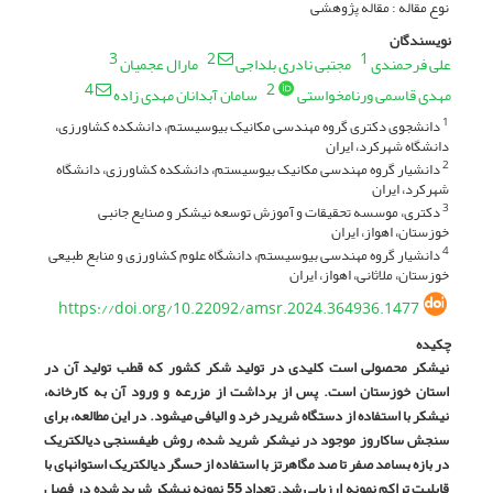
نوع مقاله : مقاله پژوهشی
نویسندگان
3
2
1
علی فرحمندی
مجتبی نادری بلداجی
مارال عجمیان
4
2
مهدی قاسمی ورنامخواستی
سامان آبدانان مهدی زاده
دانشجوی دکتری گروه مهندسی مکانیک بیوسیستم، دانشکده کشاورزی،
1
دانشگاه شهرکرد، ایران
دانشیار گروه مهندسی مکانیک بیوسیستم، دانشکده کشاورزی، دانشگاه
2
شهرکرد، ایران
دکتری، موسسه تحقیقات و آموزش توسعه نیشکر و صنایع جانبی
3
خوزستان، اهواز، ایران
دانشیار گروه مهندسی بیوسیستم، دانشگاه علوم کشاورزی و منابع طبیعی
4
خوزستان، ملاثانی، اهواز، ایران
https://doi.org/10.22092/amsr.2024.364936.1477
چکیده
نیشکر محصولی است کلیدی در تولید شکر کشور که قطب تولید آن در
استان خوزستان است. پس از برداشت از مزرعه و ورود آن به کارخانه،
نیشکر با استفاده از دستگاه شریدر خرد و الیافی می­شود. در این مطالعه، برای
سنجش ساکاروز موجود در نیشکر شرید شده، روش طیف­سنجی دی­الکتریک
در بازه بسامد صفر تا صد مگاهرتز با استفاده از حسگر دی­الکتریک استوانه­ای با
قابلیت تراکم نمونه ارزیابی شد. تعداد 55 نمونه نیشکر شرید شده در فصل