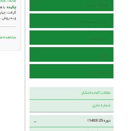
264.1438
اطلاعات نشریه
چکیده
با 
و به روش .
راهنمای نویسندگان
مشاهده مق
ارسال مقاله
داوران
تماس با ما
مقالات آماده انتشار
شماره جاری
دوره 25 (1403)