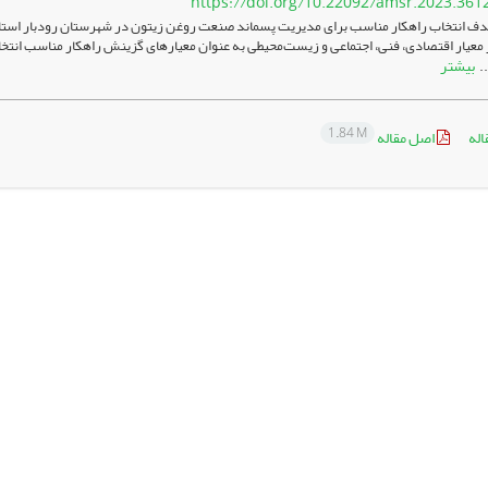
https://doi.org/10.22092/amsr.2023.361
هدف انتخاب راهکار مناسب برای مدیریت پسماند صنعت روغن زیتون در شهرستان رودبار استان
بیشتر
..
1.84 M
اله
اصل مقاله