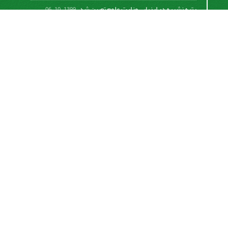
رتبه نشریه در ارزیابی وزارت علوم تعیین شد.
1399-10-06
امکان پرداخت آنلاین هزینه بررسی و چاپ مقاله
1398-10-18
نشریه تحقیقات سامانه‌ها و مکانیزاسیون کشاورزی از
قانون بین‌المللی کپی رایت
Creative Commons
Attribution 4.0 International License (CC BY 4.0 )
پیروی می کند.
This work is licensed under a Creative Commons
Attribution 4.0 International License.
اشتراک خبرنامه
برای دریافت اخبار و اطلاعیه های مهم نشریه در خبرنامه
نشریه مشترک شوید.
اشتراک