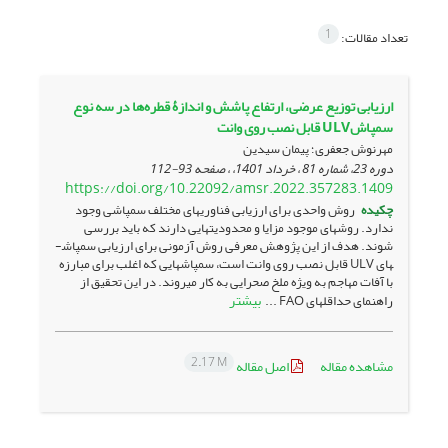
1
تعداد مقالات:
ارزیابی توزیع عرضی، ارتفاع پاشش و اندازۀ قطره‌ها در سه نوع
سمپاشULV قابل نصب روی وانت
مهرنوش جعفری؛ پیمان سیدین
دوره 23، شماره 81 ، خرداد 1401، ، صفحه
93-112
https://doi.org/10.22092/amsr.2022.357283.1409
چکیده
روش واحدی برای ارزیابی فناوری­های مختلف سمپاشی وجود
ندارد. روش­های موجود مزایا و محدودیت­هایی دارند که باید بررسی
شوند. هدف از این پژوهش معرفی روش آزمونی برای ارزیابی سمپاش­
های ULV قابل نصب روی وانت است، سمپاش­هایی که اغلب برای مبارزه
با آفات مهاجم به ویژه ملخ صحرایی به ­کار می­روند. در این تحقیق از
بیشتر
راهنمای حداقل­های FAO ...
2.17 M
مشاهده مقاله
اصل مقاله