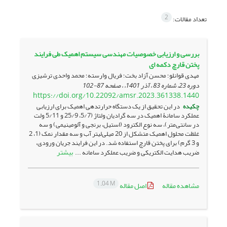
2
تعداد مقالات:
بررسی و ارزیابی خصوصیات مهندسی سیستم اهمیک طی فرایند
پختن قارچ دکمه ای
مهدی قوانلو؛ محسن آزاد بخت؛ فریال وارسته؛ محمد واحدی ترشیزی
دوره 23، شماره 83 ، آذر 1401، ، صفحه
87-102
https://doi.org/10.22092/amsr.2023.361338.1440
چکیده
در این تحقیق از یک دستگاه حرارت­دهی اهمیک برای ارزیابی
عملکرد سامانۀ اهمیک در سه گرادیان ولتاژ (5/7، 25/9 و 5/11 ولت
در سانتی‌متر)، سه نوع الکترود (استیل، برنجی و آلومینیمی) و سه
غلظت محلول اهمیک متشکل از 20 میلی‌لیتر آب و سه مقدار نمک (1، 2
و 3 گرم) برای پختن قارچ استفاده شد. در این فرایند جریان ورودی،
بیشتر
ضریب هدایت الکتریکی و ضریب عملکرد سامانه ...
1.04 M
مشاهده مقاله
اصل مقاله