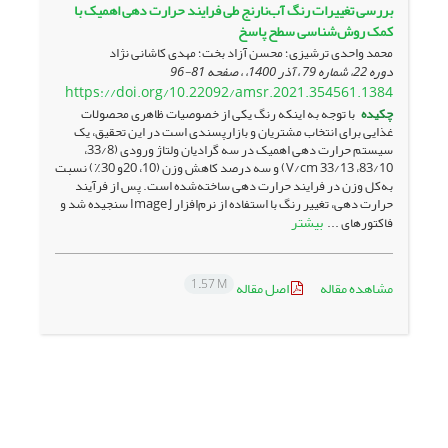
بررسی تغییرات رنگ آب‌نارنج طی فرایند حرارت دهی اهمیک با
کمک روش‌شناسی سطح پاسخ
محمد واحدی ترشیزی؛ محسن آزاد بخت؛ مهدی کاشانی نژاد
دوره 22، شماره 79 ، آذر 1400، ، صفحه
81-96
https://doi.org/10.22092/amsr.2021.354561.1384
چکیده
با توجه به اینکه رنگ یکی از خصوصیات ظاهری محصولات
غذایی برای انتخاب مشتریان و بازارپسندی است در این تحقیق، یک
سیستم حرارت دهی اهمیک در سه گرادیان ولتاژ ورودی (33/8،
83/10، 33/13 V/cm) و سه درصد کاهش وزن (10، 20و 30٪) نسبت
به‌کل وزن در فرایند حرارت دهی ساخته‌شده است. پس از فرآیند
حرارت دهی، تغییر رنگ با استفاده از نرم‌افزار Image J سنجیده شد و
بیشتر
فاکتورهای ...
1.57 M
مشاهده مقاله
اصل مقاله