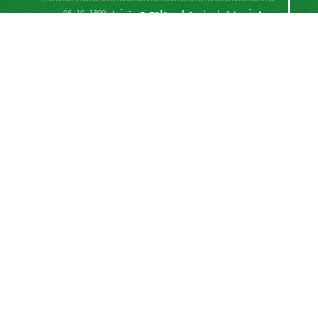
رتبه نشریه در ارزیابی وزارت علوم تعیین شد.
1399-10-06
امکان پرداخت آنلاین هزینه بررسی و چاپ مقاله
1398-10-18
نشریه تحقیقات سامانه‌ها و مکانیزاسیون کشاورزی از
قانون بین‌المللی کپی رایت
Creative Commons
Attribution 4.0 International License (CC BY 4.0 )
پیروی می کند.
This work is licensed under a Creative Commons
Attribution 4.0 International License.
اشتراک خبرنامه
برای دریافت اخبار و اطلاعیه های مهم نشریه در خبرنامه
نشریه مشترک شوید.
اشتراک