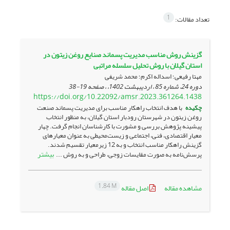
1
تعداد مقالات:
گزینش روش مناسب مدیریت پسماند صنایع روغن زیتون در
استان گیلان با روش تحلیل سلسله مراتبی
مهتا رفیعی؛ اسداله اکرم؛ محمد شریفی
دوره 24، شماره 85 ، اردیبهشت 1402، ، صفحه
19-38
https://doi.org/10.22092/amsr.2023.361264.1438
چکیده
با هدف انتخاب راهکار مناسب برای مدیریت پسماند صنعت
روغن زیتون در شهرستان رودبار استان گیلان، به منظور انتخاب
پیشینه پژوهش بررسی و مشورت با کارشناسان انجام گرفت. چهار
معیار اقتصادی، فنی، اجتماعی و زیست‌محیطی به‌ عنوان معیارهای
گزینش راهکار مناسب انتخاب و به 12 زیرمعیار تقسیم شدند.
بیشتر
پرسش‌نامه‌ به‌ صورت مقایسات زوجی، طراحی و به روش ...
1.84 M
مشاهده مقاله
اصل مقاله