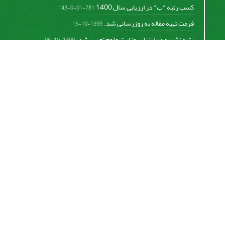
کسب رتبه "ب" در ارزیابی سال 1400
781-01-0-143
فرمت تهیه مقاله به روزرسانی شد.
1399-10-15
رتبه نشریه در ارزیابی وزارت علوم تعیین شد.
1399-10-06
امکان پرداخت آنلاین هزینه بررسی و چاپ مقاله
1398-10-18
نشریه تحقیقات سامانه‌ها و مکانیزاسیون کشاورزی از
قانون بین‌المللی کپی رایت
Creative Commons
Attribution 4.0 International License (CC BY 4.0 )
پیروی می کند.
This work is licensed under a Creative Commons
Attribution 4.0 International License.
اشتراک خبرنامه
برای دریافت اخبار و اطلاعیه های مهم نشریه در خبرنامه
نشریه مشترک شوید.