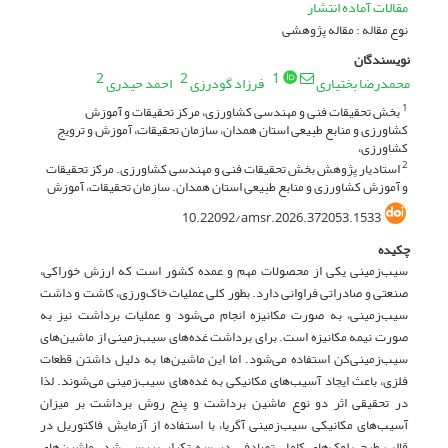
مقالات آماده انتشار
نوع مقاله : مقاله پژوهشی
نویسندگان
2
2
1
محمدرضا بختیاری
فرزاد گودرزی
احمد حیدری
بخش تحقیقات فنی و مهندسی کشاورزی، مرکز تحقیقات و آموزش
1
کشاورزی و منابع طبیعی استان همدان، سازمان تحقیقات، آموزش و ترویج
کشاورزی،
استادیار پژوهش بخش تحقیقات فنی و مهندسی کشاورزی. مرکز تحقیقات
2
و آموزش کشاورزی و منابع طبیعی استان همدان. سازمان تحقیقات، آموزش
10.22092/amsr.2026.372053.1533
چکیده
سیب‌زمینی یکی از محصولات مهم و عمده کشور است که ارزش خوراکی،
صنعتی و صادراتی فراوانی دارد. بطور کلی عملیات خاک‌ورزی، کاشت و داشت
سیب‌زمینی، به صورت مکانیزه انجام می‌شود و عملیات برداشت نیز به
صورت نیمه مکانیزه است. برای برداشت غده‌های سیب‌زمینی از ماشین‌های
سیب‌زمینی‌کن استفاده می‌شود. اما این ماشین‌ها به دلیل داشتن قطعات
فلزی، باعث ایجاد آسیب‌های مکانیکی به غده‌های سیب‌زمینی می‌شوند. لذا
در تحقیقی اثر دو نوع ماشین برداشت و پنج روش برداشت بر میزان
آسیب‌های مکانیکی سیب‌زمینی آگریا، با استفاده از آزمایش فاکتوریل در
قالب طرح بلوک‌های کامل تصادفی در سه تکرار بررسی شد. ماشین‌های