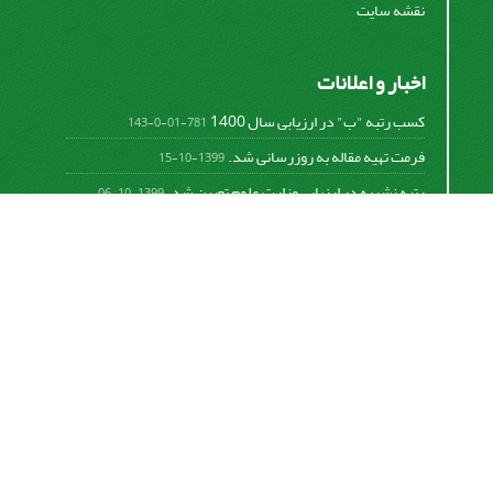
نقشه سایت
اخبار و اعلانات
کسب رتبه "ب" در ارزیابی سال 1400
781-01-0-143
فرمت تهیه مقاله به روزرسانی شد.
1399-10-15
رتبه نشریه در ارزیابی وزارت علوم تعیین شد.
1399-10-06
امکان پرداخت آنلاین هزینه بررسی و چاپ مقاله
1398-10-18
نشریه تحقیقات سامانه‌ها و مکانیزاسیون کشاورزی از
قانون بین‌المللی کپی رایت
Creative Commons
Attribution 4.0 International License (CC BY 4.0 )
پیروی می کند.
This work is licensed under a Creative Commons
Attribution 4.0 International License.