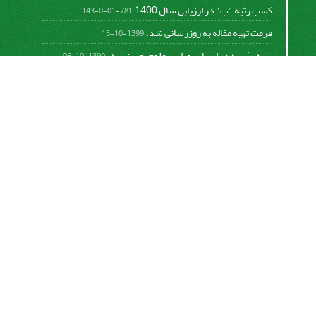
کسب رتبه "ب" در ارزیابی سال 1400
781-01-0-143
فرمت تهیه مقاله به روزرسانی شد.
1399-10-15
رتبه نشریه در ارزیابی وزارت علوم تعیین شد.
1399-10-06
امکان پرداخت آنلاین هزینه بررسی و چاپ مقاله
1398-10-18
نشریه تحقیقات سامانه‌ها و مکانیزاسیون کشاورزی از
قانون بین‌المللی کپی رایت
Creative Commons
Attribution 4.0 International License (CC BY 4.0 )
پیروی می کند.
This work is licensed under a Creative Commons
Attribution 4.0 International License.
اشتراک خبرنامه
برای دریافت اخبار و اطلاعیه های مهم نشریه در خبرنامه
نشریه مشترک شوید.