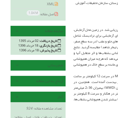
وزستان، سازمان تحقیقات، آموزش
XML
1.04 M
اصل مقاله
رزیابی شد. در زمین محل آزمایش،
سابقه مقاله
ای آزمایشی برای ترادیسک شامل
تاریخ دریافت:
02 مرداد 1395
ی بشقاب‌های ردیف‌های جلو و عقب (در سه سطح صفر،
تاریخ بازنگری:
18 خرداد 1396
ن تیمار شاهد) مقایسه گردید. نتایج
تاریخ پذیرش:
18 مرداد 1396
ی بشقاب‌ها و اثر متقابل آنها و
می‌دهد که هرچه میزان همپوشانی
ای مانده بر سطح خاک در همپوشانی
هم رسانی
به­دست آمده است. با افزایش سرعت پیشروی، شاخص MWD کاهش پیدا کرده است. کمترین میزان MWD در سرعت 12 کیلومتر بر ساعت
ارجاع به این مقاله
بیشترین میزان MWD در سرعت 8 کیلومتر بر ساعت به­مقدار 6/33 میلی‌متر به­دست آمده است. همچنین، در
همپوشانی 60 درصد کمترین اندازه (MWD) به­میزان 1/29 میلی‌متر و در همپوشانی صفر درصد بیشترین (MWD) به­میزان 2/36 میلی‌متر
اندازه‌گیری شده است. سرعت پیشروی 12 کیلومتر بر ساعت کمترین میزان مصرف سوخت یعنی 8/11 لیتر در هکتار و سرعت 8 کیلومتر بر
آمار
ج نشان می­دهد که با بیشتر شدن همپوشانی بشقاب‌ها،
تعداد مشاهده مقاله:
924
تعداد دریافت فایل اصل مقاله: