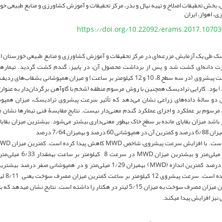
بخش تحقیقات اصلاح و تهیه نهال و بذر، مرکز تحقیقات و آموزش کشاورزی و منابع طبیعی خ
ی، اهواز، ایران
https://doi.org/10.22092/erams.2017.10703
ک طی یک آزمایش مزرعه‌ای در مرکز تحقیقات و آموزش کشاورزی و منابع ‌طبیعی خوزستان ا
رت‌ ‌دانه‌ای کشت شد و پس از برداشت محصول آن، در پاییز، گندم کشت گردید. تیماره
فاکتوریل سرعت پیشروی (در سه سطح 8، 10 و 12 کیلومتر بر ساعت) و میزان همپوشان
 درصد) بود. کارایی ترادیسک همچنین با روش مرسوم منطقه (شخم با گاوآهن برگردان‌دار به عنوا
 دو سالۀ داده‌های زراعی نشان می‌دهد که تأثیر سرعت پیشروی ترادیسک، میزان همپوشان
سوم بر عملکرد و اجزای عملکرد گندم معنی‌دار نیست. نتایج مقایسۀ فنی تیمارها نشان 
باشد میزان بقایای مانده بر سطح خاک به­طور معنی‌داری بیشتر می‌شود. بیشترین میزان بقای
د و به­میزان 7/64 درصد
به­مقدار 6/31 میلی‌متر و 
ساعت بیشترین میزان مصرف سوخت به میزان 5/15 لیتر در هکتار را داشته است. نتای
ز افزایش پیدا می­کند.