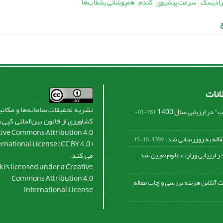
رادیسک
سرعت پیشروی
گندم
همپوشانی بشقاب‌ها
لانات
نشریه تحقیقات سامانه‌ها و مکان
در ارزیابی سال 1400
781-01-
کشاورزی از قانون بین‌المللی کپی 
tive Commons Attribution 4.0
قاله به روزرسانی شد.
1399-10-15
ernational License (CC BY 4.0 )
ر ارزیابی وزارت علوم تعیین شد.
می کند.
k is licensed under a Creative
Commons Attribution 4.0
 آنلاین هزینه بررسی و چاپ مقاله
International License.