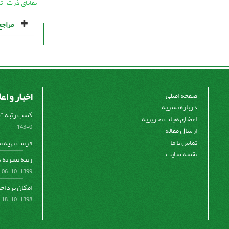
بقایای ذرت
ت
مراجع
اخبار و اع
صفحه اصلی
درباره نشریه
کسب رتبه "ب" 
اعضای هیات تحریریه
0-143
ارسال مقاله
تماس با ما
فرمت تهیه م
نقشه سایت
رتبه نشریه د
1399-10-06
امکان پرداخت
1398-10-18