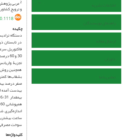
مربی پژوهش، 
2
اطلاعات نشریه
و ترویج کشاورز
0.1118
راهنمای نویسندگان
چکیده
دستگاه ترادیس
ارسال مقاله
در تابستان ذ
30 و 60
داوران
تجزیۀ واریانس
همچنین روش مر
بشقاب‌ها کمتر 
تماس با ما
صفر درصد به­میزان 6/88 درصد و کمترین آن در همپوشانی 60 درص
سوخت مصرفی نی
کلیدواژه‌ها