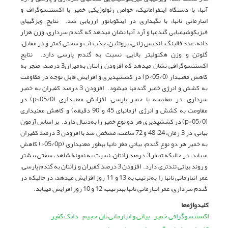
آنها، با دستگاه اینفراماتیک، خواص رئولوژیکی خمیر با اکستنسوگراف و
انبارمانی نان­ها، با نگهداری در اینکوباتور ارزیابی شد. نتایج ویژگی­های
فیزیکوشیمیایی گندم­ها و آرد آنها نشان می­دهد که گندم سرداری، وزن هزار
دانه، عدد فالینگ، اندیس زلنی، پروتئین، جذب آب و سختی کمتر و در مقابل،
گلوتن و وزن هکتولیتر بالایی، نسبت به گندم پارسی دارد. نتایج
اکستنسوگرافی نشان می­دهد که افزودن زانتان به‌میزان3 درصد، منجر به
کاهش معنی­دار (05/0>p) در کشش­پذیری و افزایش قابل توجه در مقاومت
به کشش و انرژی خمیر گندم­ها می­شود. افزودن 3 درصد کفیران به خمیر
سرداری، در مقایسه با خمیر پارسی، افزایش معنی­داری (05/0>p) در
مقاومت به کشش و انرژی (زمان­های 45 و 90 دقیقه) و کاهش معنی­داری
(05/0>p) در کشش­پذیری هر دو نوع خمیر را به‌دنبال دارد. بر اساس آزمون
بیاتی، در 3 زمان، 24، 48 و 72 ساعت، مشخص شد با افزودن 3 درصد کفیران
به خمیر هر دو نوع گندم، بیاتی مغز نان­ها به­طور معنی­داری (05/0p<) کاهش
می­یابد، در حالی­که تیمار 3 درصد زانتان، نسبت به نمونة شاهد، سفتی بیشتر
و روند بیاتی تندتری دارد. افزودن 3 درصد کفیران و زانتان به گندم پارسی،
عمر انبارمانی نان­ها را به‌ترتیب به 13 و 11 روز افزایش می­دهد، در حالی­که در
گندم سرداری، عمر انبارمانی نان­ها به­ترتیب، 12 و 10 روز افزایش می­یابد.
کلیدواژه‌ها
اکستنسوگرافی خمیر
بیاتی و انبارمانی نان حجیم
دانک کفیر