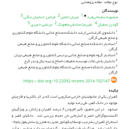
نوع مقاله : مقاله پژوهشی
نویسندگان
3
2
1
منصوره سلیمانی‌فرد
مهران اعلمی
فرامرز خداییان چگنی
5
2
4
گودرز نجفیان
علیرضا صادقی‌ ماهونک
مرتضی خمیری
دانشجوی کارشناسی ارشد دانشکده صنایع غذایی دانشگاه علوم کشاورزی
1
و منابع طبیعی گرگان
استادیار دانشکده صنایع غذایی دانشگاه علوم کشاورزی و منابع طبیعی
2
گرگان
استادیار گروه علوم و صنایع غذایی پردیس کشاورزی و منابع طبیعی تهران
3
دانشیار بخش غلات موسسه تحقیقات اصلاح و تهیه نهال و بذر کرج
4
دانشیار دانشکده صنایع غذایی دانشگاه علوم کشاورزی و منابع طبیعی
5
گرگان
https://doi.org/10.22092/erams.2014.102147
چکیده
کفیران یکی از متابولیت­های خارجی میکروبی است که بر اثر باکتری­ها و قارچ­های
موجود در دانک کفیر، طی رشد تولید
می­شود. در این تحقیق، تأثیر افزودن 3 درصد کفیران و زانتان بر ویژگی­های
اکستنسوگرافی خمیر و انبارمانی نان حجیم بررسی شد. دانک­های کفیر و
استخراج کفیران به‌ترتیب توسط اینکوباتور مجهز به همزن و سانتریفوژ یخچال­
دار کشت شد. ویژگی­های فیزیکوشیمیایی گندم­های سرداری و پارسی و آرد