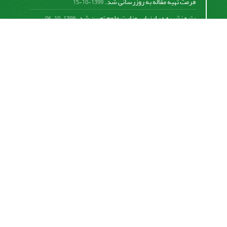
فرمت تهیه مقاله به روزرسانی شد.
1399-10-15
رتبه نشریه در ارزیابی وزارت علوم تعیین شد.
1399-10-06
امکان پرداخت آنلاین هزینه بررسی و چاپ مقاله
1398-10-18
نشریه تحقیقات سامانه‌ها و مکانیزاسیون کشاورزی از
قانون بین‌المللی کپی رایت
Creative Commons
Attribution 4.0 International License (CC BY 4.0 )
پیروی می کند.
This work is licensed under a Creative Commons
Attribution 4.0 International License.
اشتراک خبرنامه
برای دریافت اخبار و اطلاعیه های مهم نشریه در خبرنامه
نشریه مشترک شوید.
اشتراک