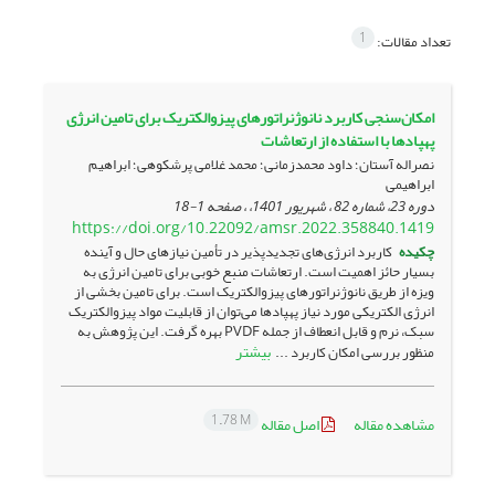
1
تعداد مقالات:
امکان‌سنجی کاربرد نانوژنراتورهای پیزوالکتریک برای تامین انرژی
پهپادها با استفاده از ارتعاشات
نصراله آستان؛ داود محمدزمانی؛ محمد غلامی پرشکوهی؛ ابراهیم
ابراهیمی
دوره 23، شماره 82 ، شهریور 1401، ، صفحه
1-18
https://doi.org/10.22092/amsr.2022.358840.1419
چکیده
کاربرد انرژی‌های تجدیدپذیر در تأمین نیازهای حال و آینده
بسیار حائز اهمیت است. ارتعاشات منبع خوبی برای تامین انرژی به
ویزه از طریق نانوژنراتورهای پیزوالکتریک است. برای تامین بخشی از
انرژی الکتریکی مورد نیاز پهپادها می‌توان از قابلیت مواد پیزوالکتریک
سبک، نرم و قابل انعطاف از جمله PVDF بهره گرفت. این پژوهش به
بیشتر
منظور بررسی امکان کاربرد ...
1.78 M
مشاهده مقاله
اصل مقاله