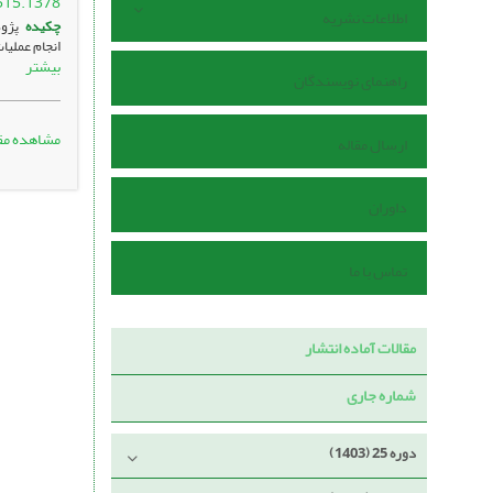
515.1378
اطلاعات نشریه
چکیده
پژوه
انجام عملیا
بیشتر
راهنمای نویسندگان
مشاهده مق
ارسال مقاله
داوران
تماس با ما
مقالات آماده انتشار
شماره جاری
دوره 25 (1403)