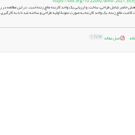
https://doi.org/10.22092/amsr.2021.353
ش حاضر شامل طراحی، ساخت، و ارزیابی یک واحد کارنده مالچ زنده است. در این مطالعه در را
ت کاشت مالچ زنده، یک واحد کارنده به صورت نمونۀ اولیه طراحی و ساخته شد تا با به کارگیری
1.72 M
اله
اصل مقاله