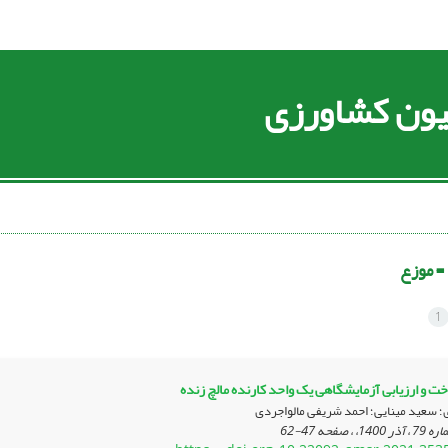
سیون کشاورزی
 =
موزع
1
ت و ارزیابی آزمایشگاهی یک واحد کارنده مالچ زنده
؛ سعید مینایی؛ احمد شریفی مالواجردی
47-62