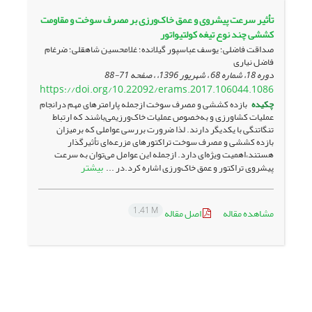
تأثیر سرعت پیشروی و عمق خاک‌ورزی بر مصرف سوخت و مقاومت
کششی چند نوع تیغه کولتیواتور
صداقت فاضلی؛ یوسف عباسپور گیلانده؛ غلامحسین شاهقلی؛ ضرغام
فاضل نیاری
دوره 18، شماره 68 ، شهریور 1396، ، صفحه
71-88
https://doi.org/10.22092/erams.2017.106044.1086
چکیده
بازده کششی و مصرف سوخت ازجمله پارامترهای مهم درانجام
عملیات کشاورزی و به‌خصوص عملیات خاک‌ورزیمی‌باشند که ارتباط
تنگاتنگی با یکدیگر دارند. لذا ضرورت بررسی عواملی که برمیزان
بازده کششی و مصرف سوخت تراکتورهای مزرعه‌ای تأثیرگذار
هستند،اهمیت ویژه‌ای دارد. ازجمله این عوامل می‌توان به سرعت
بیشتر
پیشروی تراکتور و عمق خاک‌ورزی اشاره کرد.در ...
1.41 M
مشاهده مقاله
اصل مقاله