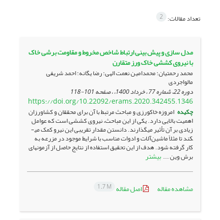
2
تعداد مقالات:
مدل سازی و پیش بینی ارتباط شاخص مخروط و مقاومت برشی خاک
با نیروی کششی خاک ورز متقارن
محمد رحمتیان؛ محمدامین نعمت الهی؛ رضا یگانه؛ احمد شریفی
مالواجردی
دوره 22، شماره 77 ، خرداد 1400، ، صفحه
101-118
https://doi.org/10.22092/erams.2020.342455.1346
چکیده
امروزه خاک­ورزی و مباحث مرتبط با آن برای محققان و کشاورزان
اهمیت بالایی دارد. یکی از این مباحث، نیروی کششی است که عوامل
زیادی بر آن تأثیر می­گذارند. دانستن مقدار تقریبی این نیرو کمک می­
کند تا مثلاً ماشین­‌آلات و ادوات مناسب با شرایط موجود در مزرعه به
کار گرفته شود. هدف از این تحقیق استفاده از نتایج حاصل از آزمون­های
بیشتر
برش وین ...
1.7 M
مشاهده مقاله
اصل مقاله