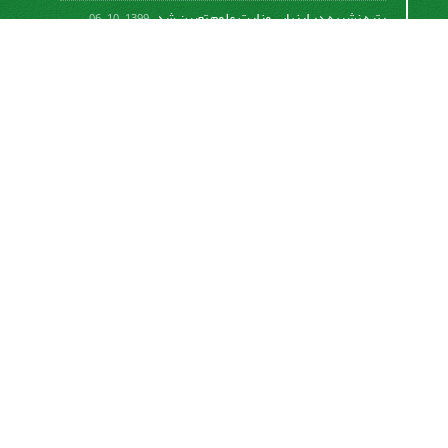
رتبه نشریه در ارزیابی وزارت علوم تعیین شد.
1399-10-06
امکان پرداخت آنلاین هزینه بررسی و چاپ مقاله
1398-10-18
نشریه تحقیقات سامانه‌ها و مکانیزاسیون کشاورزی از
قانون بین‌المللی کپی رایت
Creative Commons
Attribution 4.0 International License (CC BY 4.0 )
پیروی می کند.
This work is licensed under a Creative Commons
Attribution 4.0 International License.
اشتراک خبرنامه
برای دریافت اخبار و اطلاعیه های مهم نشریه در خبرنامه
نشریه مشترک شوید.
اشتراک