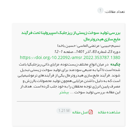
1
تعداد مقالات:
بررسی تولید سوخت زیستی از ریزجلبک اسپیرولینا تحت فرآیند
مایع‌سازی هیدروترمال
نسیم حبیبی؛ مرتضی الماسی؛ حسین باخدا
دوره 23، شماره 83 ، آذر 1401، ، صفحه
1-12
https://doi.org/10.22092/amsr.2022.353787.1380
چکیده
در میان انواع مختلف زیست‌توده، مزایای ذاتی ریزجلبک­ها باعث
شده است تا آنها به منبعی سودمند برای تولید سوخت زیستی تبدیل
شوند. فرآیند مایع‌سازی هیدروترمال یکی از فرآیندهای ترموشیمیایی
است که به دلیل داشتن مزایایی همچون تولید محصولات با­ارزش و
مصرف پایین انرژی توجه محققان را به خود جلب کرده است. هدف از
بیشتر
این مقاله، بررسی تولید سوخت ...
1.21 M
مشاهده مقاله
اصل مقاله