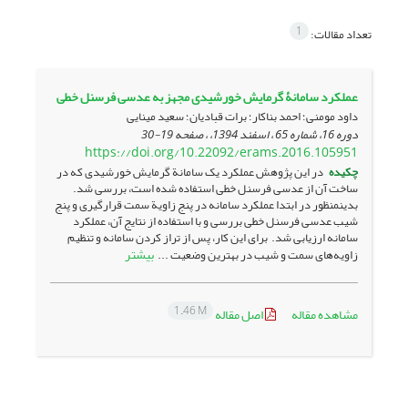
1
تعداد مقالات:
عملکرد سامانۀ گرمایش خورشیدی مجهز به عدسی فرسنل خطی
داود مومنی؛ احمد بناکار؛ برات قبادیان؛ سعید مینایی
دوره 16، شماره 65 ، اسفند 1394، ، صفحه
19-30
https://doi.org/10.22092/erams.2016.105951
چکیده
در این پژوهش عملکرد یک سامانة گرمایش خورشیدی که در
ساخت آن از عدسی فرسنل خطی استفاده شده است، بررسی شد.
بدین­منظور در ابتدا عملکرد سامانه در پنج زاویة سمت قرارگیری و پنج
شیب عدسی فرسنل خطی بررسی و با استفاده از نتایج آن‌، عملکرد
سامانه ارزیابی شد. برای این کار، پس از تراز کردن سامانه و تنظیم
بیشتر
زاویه‌های سمت و شیب در بهترین وضعیت ...
1.46 M
مشاهده مقاله
اصل مقاله