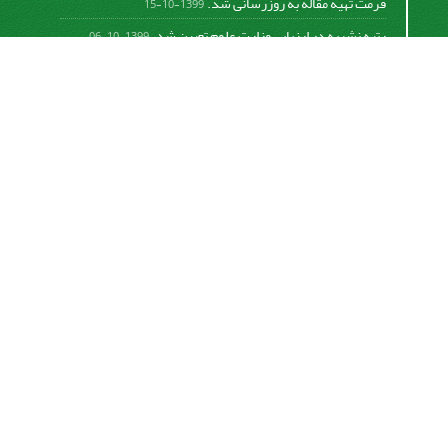
فرمت تهیه مقاله به روزرسانی شد.
1399-10-15
رتبه نشریه در ارزیابی وزارت علوم تعیین شد.
1399-10-06
امکان پرداخت آنلاین هزینه بررسی و چاپ مقاله
1398-10-18
نشریه تحقیقات سامانه‌ها و مکانیزاسیون کشاورزی از
قانون بین‌المللی کپی رایت
Creative Commons
Attribution 4.0 International License (CC BY 4.0 )
پیروی می کند.
This work is licensed under a Creative Commons
Attribution 4.0 International License.
اشتراک خبرنامه
برای دریافت اخبار و اطلاعیه های مهم نشریه در خبرنامه
نشریه مشترک شوید.
اشتراک