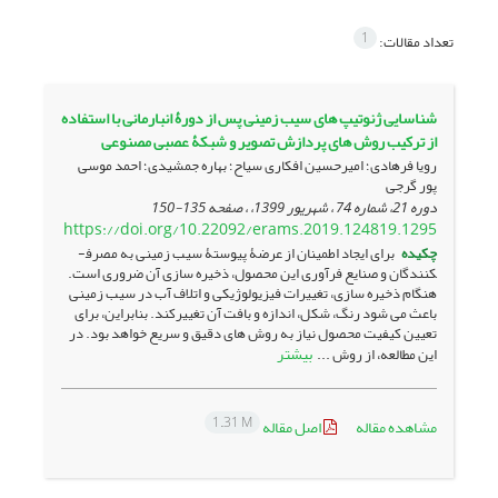
1
تعداد مقالات:
شناسایی ژنوتیپ های سیب زمینی پس از دورۀ انبارمانی با استفاده
از ترکیب روش های پردازش تصویر و شبکۀ عصبی مصنوعی
رویا فرهادی؛ امیرحسین افکاری سیاح؛ بهاره جمشیدی؛ احمد موسی
پور گرجی
دوره 21، شماره 74 ، شهریور 1399، ، صفحه
135-150
https://doi.org/10.22092/erams.2019.124819.1295
چکیده
برای ایجاد اطمینان از عرضۀ پیوستۀ سیب­ زمینی به مصرف­
کنندگان و صنایع فرآوری این محصول، ذخیره­ سازی آن ضروری است.
هنگام ذخیره­ سازی، تغییرات فیزیولوژیکی و اتلاف آب در سیب­ زمینی
باعث می­ شود رنگ، شکل، اندازه و بافت آن تغییرکند. بنابراین، برای
تعیین کیفیت محصول نیاز به روش­ های دقیق و سریع خواهد بود. در
بیشتر
این مطالعه، از روش ...
1.31 M
مشاهده مقاله
اصل مقاله