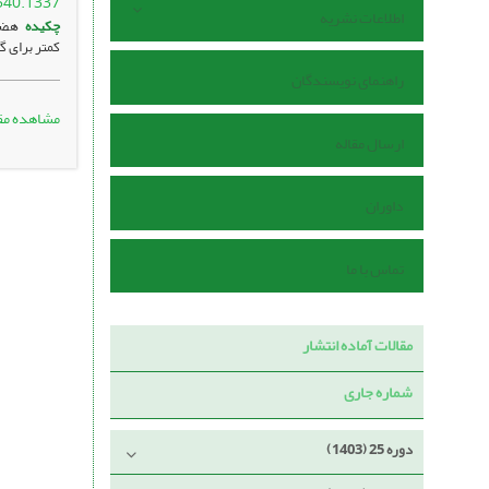
540.1337
اطلاعات نشریه
چکیده
هضم 
کمتر برای گ
راهنمای نویسندگان
مشاهده مق
ارسال مقاله
داوران
تماس با ما
مقالات آماده انتشار
شماره جاری
دوره 25 (1403)