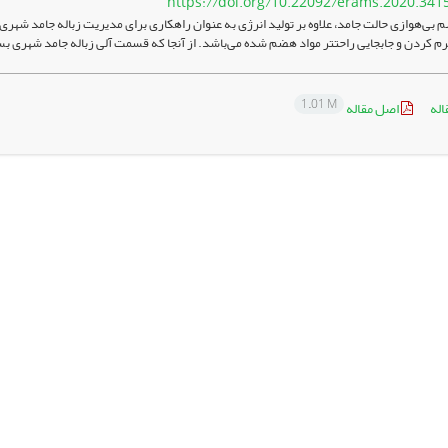
https://doi.org/10.22092/erams.2020.341
بی‌هوازی حالت جامد، علاوه بر تولید انرژی به عنوان راهکاری برای مدیریت زباله جامد شهری
رم کردن و جابجایی راحت­تر مواد هضم شده می‌باشد. از آنجا که قسمت آلی زباله جامد شهری بسی
1.01 M
اله
اصل مقاله