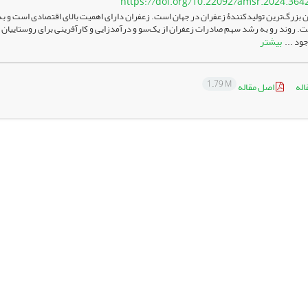
https://doi.org/10.22092/amsr.2024.364
ن بزرگ‌ترین تولیدکنندۀ زعفران در جهان است. زعفران دارای اهمیت بالای اقتصادی است و 
 روند رو به رشد سهم صادرات زعفران از یک‌سو و درآمدزایی و کارآفرینی برای روستاییان ک
بیشتر
جود ...
1.79 M
اله
اصل مقاله