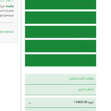
271.1471
اطلاعات نشریه
چکیده
ایرا
صادرات است.
عرضه و با و
راهنمای نویسندگان
مشاهده مق
ارسال مقاله
داوران
تماس با ما
مقالات آماده انتشار
شماره جاری
دوره 25 (1403)