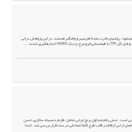
 می­شود. روش­های مخرب عمدتاً هزینه­بر و وقت­گیر هستند. در این پژوهش، برخی
رانی است. شش رقم متداول برنج ایرانی شامل: طارم، دم­سیاه، سالاری، حسن
از این ارقام در قالب طرح کاملاً تصادفی در سه تکرار بررسی شد. ابتدا