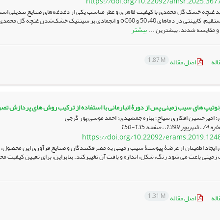
https://doi.org/10.22092/amsr.2025.367
ید غنچه خشک گل محمدی با کیفیت ظاهری و عطر مناسب یکی از دغدغه‌های صنایع تبدیلی اس
تابش غیرمستقیم، کابینتی در دماهای 40، 50 و oC60 و انجمادی بر 
بیشتر
 و مقایسه شدند. بیشترین ...
1.87 M
اله
اصل مقاله
وتیپ های سیب زمینی پس از دورۀ انبارمانی با استفاده از ترکیب روش های پردازش ت
ی؛ امیرحسین افکاری سیاح؛ بهاره جمشیدی؛ احمد موسی پور گرجی
135-150
https://doi.org/10.22092/erams.2019.124
 ایجاد اطمینان از عرضۀ پیوستۀ سیب­ زمینی به مصرف­کنندگان و صنایع فرآوری این محصول، 
زمینی باعث می­ شود رنگ، شکل، اندازه و بافت آن تغییرکند. بنابراین، برای تعیین کیفیت مح
1.31 M
اله
اصل مقاله