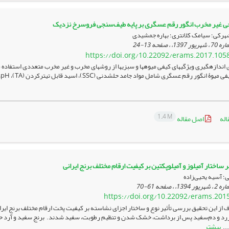
ی غیر مخرب انگور رقم عسگری بر پایه طیف‌سنجی فروسرخ نزدیک
شهرکی؛ سیامک کلانتری؛ بهاره جمشیدی
13-24
https://doi.org/10.22092/erams.2017.105
 اندازه­گیری ویژگی­های کیفی میوه­ها و سبزی­ها از روش­های مخرب و غیر مخرب متعددی استفاده
م عسگری شامل مواد جامد حل­شدنی (SSC)، اسید قابل تیترکردن (TA)، pH، و فنل کل (TP) با طیف­سنجی فروسرخ نزدیک (NIRS) اندازه­گیری شدند. ...
1.4 M
اله
اصل مقاله
 ساختار آمیلوز و آمیلوپکتین بر کیفیت ارقام مختلف برنج ایرانی
؛ آسیه یحیی‌زاده
61-70
https://doi.org/10.22092/erams.201
از این تحقیق بررسی تأثیر نوع و ساختار اجزای نشاسته بر کیفیت پخت ارقام مختلف برنج ای
زرد و دم‌سفید پس از برداشت، خشک شدن و تنظیم رطوبت، سفید شدند. برنج سفید و آرد حاصل 
بیشتر
..