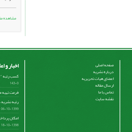
مشاهده مق
اخبار و اع
صفحه اصلی
درباره نشریه
کسب رتبه "ب" 
اعضای هیات تحریریه
0-143
ارسال مقاله
تماس با ما
فرمت تهیه م
نقشه سایت
رتبه نشریه د
1399-10-06
امکان پرداخت
1398-10-18