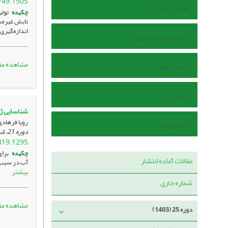
749.1505
اطلاعات نشریه
چکیده
تول
اندازه‌گیری
راهنمای نویسندگان
مشاهده مق
ارسال مقاله
داوران
شناسایی ژن
رویا فرهاد
تماس با ما
دوره 21، شماره 74 ، شهریور 1399، ، صفحه
819.1295
چکیده
برای
مقالات آماده انتشار
آب در سیب­ 
بیشتر
شماره جاری
مشاهده مق
دوره 25 (1403)