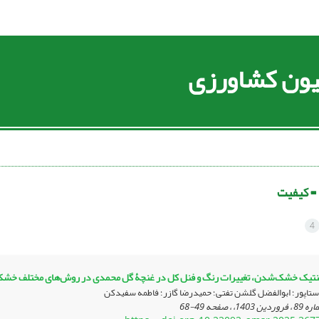
سیون کشاورزی
 =
کیفیت
4
تیک خشک‌شدن، تغییرات رنگ و فنل کل در غنچۀ گل محمدی در روش‌های مختلف خش
ستاپور؛ ابوالفضل گلشن تفتی؛ حمیدرضا گازر؛ فاطمه سفیدکن
49-68