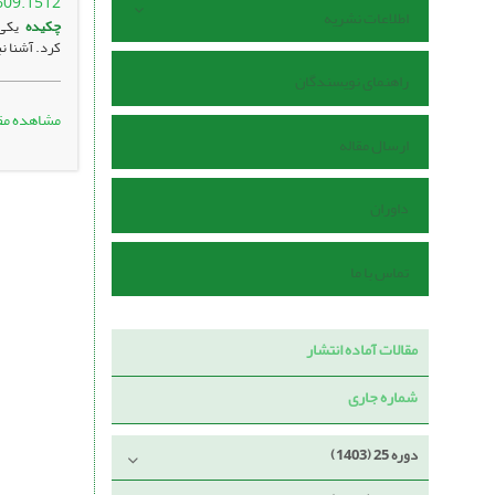
609.1512
اطلاعات نشریه
چکیده
یکی 
کرد. آشنا ن
راهنمای نویسندگان
مشاهده مق
ارسال مقاله
داوران
تماس با ما
مقالات آماده انتشار
شماره جاری
دوره 25 (1403)