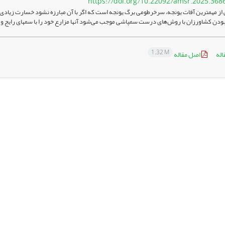
https://doi.org/10.22092/amsr.2025.368
از مهم­ترین آفات یونجه، سرخرطومی برگ یونجه است که اگر با آن مبارزه نشود خسارت زیادی به
بودن کشاورزان با روش‌های درست سمپاشی موجب می‌شود آنها مزارع خود را با سم­های رایج و با
1.32 M
اله
اصل مقاله