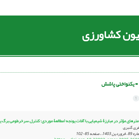
سیون کشاورزی
 =
یکنواختی پاشش
1
مترهای مؤثر در مبارزۀ شیمیایی با آفات یونجه (مطالعۀ موردی: کنترل سرخرطومی برگ ی
ری گنبری
85-102