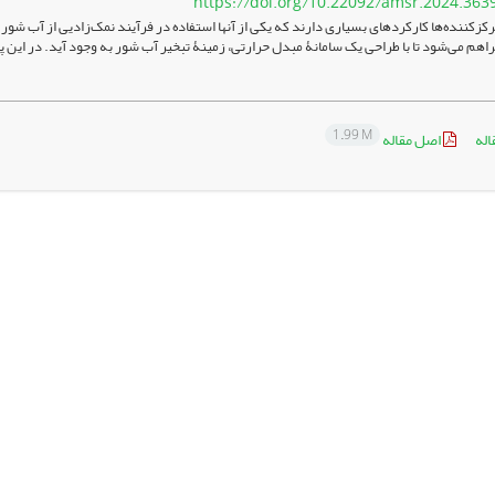
https://doi.org/10.22092/amsr.2024.363
کزکننده‌ها کارکرد­های بسیاری دارند که یکی از آنها استفاده در فرآیند نمک‌زادیی از آب شور
1.99 M
اله
اصل مقاله