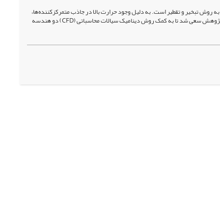
 به روش تبخیر و تقطیر است. به دلیل وجود حرارت بالا در جاذب متمرکزکننده‌ها،
این امکان فراهم می‌شود تا با طراحی یک سامانۀ مبدل حرارتی، زمینۀ تبخیر آب شور به ­وجود آید. در این پژوهش سعی شد تا به کمک روش دینامیک سیالات محاسباتی (CFD) دو هندسه