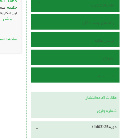
901.1465
اطلاعات نشریه
چکیده
متمر
بیشتر
...
راهنمای نویسندگان
مشاهده مق
ارسال مقاله
داوران
تماس با ما
مقالات آماده انتشار
شماره جاری
دوره 25 (1403)