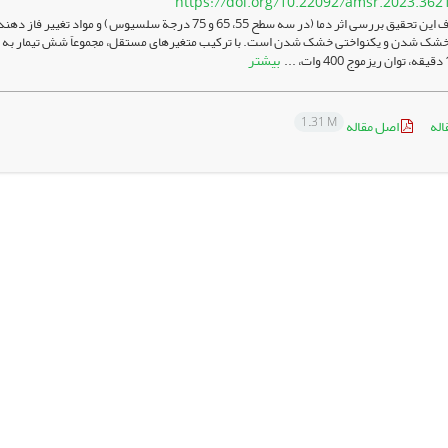
https://doi.org/10.22092/amsr.2023.362
بیشتر
1.31 M
اله
اصل مقاله