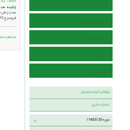
142.1449
اطلاعات نشریه
چکیده
فروسرخ 10 دقیقه، توان ریزموج 400 وات، ...
راهنمای نویسندگان
مشاهده مق
ارسال مقاله
داوران
تماس با ما
مقالات آماده انتشار
شماره جاری
دوره 25 (1403)