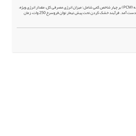
هدف این تحقیق بررسی اثر دما (در سه سطح 55، 65 و 75 درجة سلسیوس) و مواد تغییر فاز دهنده (PCM) بر چهار شاخص کمی شامل؛ میزان انرژی مصرفی کل، مقدار انرژی ویژه،
مدت ‌زمان خشک شدن و یکنواختی خشک شدن است. با ترکیب متغیرهای مستقل، مجموعاً شش تیمار به دست آمد. فرآیند خشک‌ کردن تحت پیش تیمار توان فروسرخ 250 وات، زمان