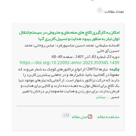
1
تعداد مقالات:
امکان به کارگیری کلاچ های صفحه‌ای و مخروطی در سیستم انتقال
توان تیلر به منظور بهبود هدایت و تسهیل کاربری آنها
افسانه سلیمانی؛ محمد حسین عباسپورفرد؛ عباس روحانی؛ محمد
حسین آق خانی
دوره 23، شماره 83 ، آذر 1401، ، صفحه
49-68
https://doi.org/10.22092/amsr.2023.359345.1439
چکیده
تیلرها (2WTs) از انواع تراکتورهای کوچک به شمار می­روند که
معمولاً در گلخانه­ها، باغ­ها، شالیزارها، و در جاهایی بیشترین کاربرد را
دارند که حرکت تراکتور دشوار است. از آنجایی‌که تیلرهای موجود تنها
یک کلاچ برای انتقال توان به جعبه­ دنده دارند و کلاچی برای هدایت و
فرمان ندارند، برای دور زدن و هدایت مخصوصا زیر درختان یا تغییر
بیشتر
مسیر ...
2 M
مشاهده مقاله
اصل مقاله