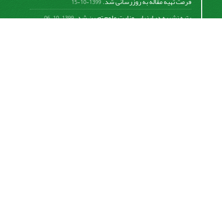
فرمت تهیه مقاله به روزرسانی شد.
1399-10-15
رتبه نشریه در ارزیابی وزارت علوم تعیین شد.
1399-10-06
امکان پرداخت آنلاین هزینه بررسی و چاپ مقاله
1398-10-18
نشریه تحقیقات سامانه‌ها و مکانیزاسیون کشاورزی از
قانون بین‌المللی کپی رایت
Creative Commons
Attribution 4.0 International License (CC BY 4.0 )
پیروی می کند.
This work is licensed under a Creative Commons
Attribution 4.0 International License.
اشتراک خبرنامه
برای دریافت اخبار و اطلاعیه های مهم نشریه در خبرنامه
نشریه مشترک شوید.
اشتراک