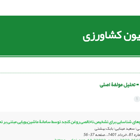
سیون کشاورزی
 =
تحلیل مولفۀ اصلی
1
گوهای شناسایی برای تشخیص ناخالصی روغن کنجد توسط سامانۀ ماشین‌بویایی مبتنی بر تح
؛ سعید مینایی؛ بابک بهشتی
37-56