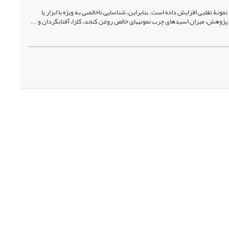
مونۀ تقلبی افزایش داده است. بنابراین، شناسایی ناخالصی به ویژه با ابزار یا
هش، میزان اسید‌های چرب نمونه­های خالص روغن کنجد، کلزا، آفتابگردان و ...