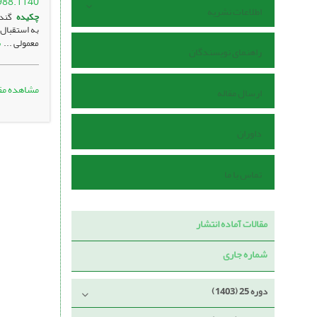
988.1140
اطلاعات نشریه
چکیده
گندم
به استقبال 
ب
معمولی ...
راهنمای نویسندگان
مشاهده مق
ارسال مقاله
داوران
تماس با ما
مقالات آماده انتشار
شماره جاری
دوره 25 (1403)