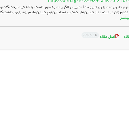
https://doi.org/10.22092/erams.2018.107
 مهم‌ترین محصول زراعی و مادۀ غذایی در الگوی مصرف خوراکاست. با کاهش ضایعات گندم در م
کشاورزان در استفاده از کمباین‌های کاه‌کوب، تعداد این نوع کمباین‌ها به‌ویژه برای برداشت
یشتر
869.93 K
اله
اصل مقاله