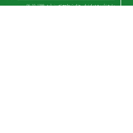
رتبه نشریه در ارزیابی وزارت علوم تعیین شد.
1399-10-06
امکان پرداخت آنلاین هزینه بررسی و چاپ مقاله
1398-10-18
نشریه تحقیقات سامانه‌ها و مکانیزاسیون کشاورزی از
قانون بین‌المللی کپی رایت
Creative Commons
Attribution 4.0 International License (CC BY 4.0 )
پیروی می کند.
This work is licensed under a Creative Commons
Attribution 4.0 International License.
اشتراک خبرنامه
برای دریافت اخبار و اطلاعیه های مهم نشریه در خبرنامه
نشریه مشترک شوید.
اشتراک