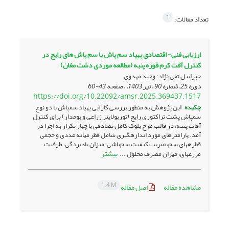
1
تعداد مقالات:
ارزیابی فنی- اقتصادی پهپاد سم پاش با سم پاش های رایج در
کنترل آفت کرم قوزه پنبه (مطالعه موردی دشت مغان)
جبراییل تقی نژاد؛ وحید مهدوی
دوره 25، شماره 90 ، تیر 1403، ، صفحه
43-60
https://doi.org/10.22092/amsr.2025.369437.1517
چکیده
این پژوهش به منظور بررسی کارآیی پهپاد سمپاش با دو نوع
سمپاش پشت تراکتوری رایج (توربولاینر زراعی و بوم­دار) برای کنترل
آفات پنبه، در قالب طرح بلوک کامل تصادفی با چهار تکرار به اجرا در
آمد. پارامترهای مورد اندازه­گیری شامل قطر میانه عددی و حجمی
قطره­های سم، ضریب کیفیت سم‌پاشی، میزان بادبردگی، ظرفیت
بیشتر
مزرعه­ای، میزان مصرف محلول ...
1.4 M
مشاهده مقاله
اصل مقاله