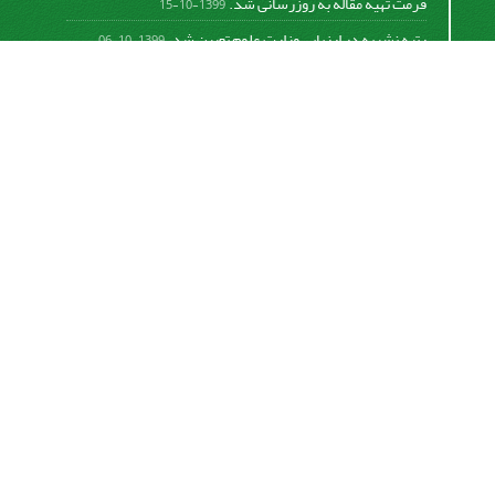
فرمت تهیه مقاله به روزرسانی شد.
1399-10-15
رتبه نشریه در ارزیابی وزارت علوم تعیین شد.
1399-10-06
امکان پرداخت آنلاین هزینه بررسی و چاپ مقاله
1398-10-18
نشریه تحقیقات سامانه‌ها و مکانیزاسیون کشاورزی از
قانون بین‌المللی کپی رایت
Creative Commons
Attribution 4.0 International License (CC BY 4.0 )
پیروی می کند.
This work is licensed under a Creative Commons
Attribution 4.0 International License.
اشتراک خبرنامه
برای دریافت اخبار و اطلاعیه های مهم نشریه در خبرنامه
نشریه مشترک شوید.
اشتراک