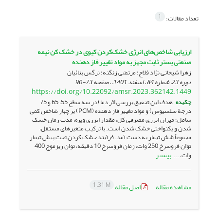
1
تعداد مقالات:
ارزیابی شاخص‌های انرژی خشک‌کردن کیوی در خشک کن نیمه
صنعتی بستر ثابت مجهز به مواد تغییر فاز دهنده
زهرا شیخانی نژاد فلاح؛ مرتضی زنگنه؛ نرگس بنائیان
دوره 23، شماره 84 ، اسفند 1401، ، صفحه
73-90
https://doi.org/10.22092/amsr.2023.362142.1449
چکیده
هدف این تحقیق بررسی اثر دما (در سه سطح 55، 65 و 75
درجة سلسیوس) و مواد تغییر فاز دهنده (PCM) بر چهار شاخص کمی
شامل؛ میزان انرژی مصرفی کل، مقدار انرژی ویژه، مدت ‌زمان خشک
شدن و یکنواختی خشک شدن است. با ترکیب متغیرهای مستقل،
مجموعاً شش تیمار به دست آمد. فرآیند خشک‌ کردن تحت پیش تیمار
توان فروسرخ 250 وات، زمان فروسرخ 10 دقیقه، توان ریزموج 400
بیشتر
وات، ...
1.31 M
مشاهده مقاله
اصل مقاله