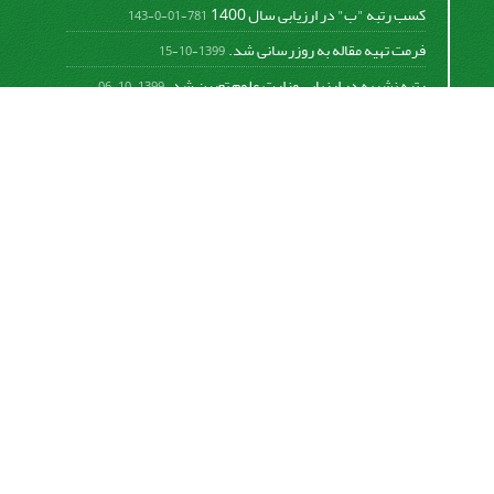
کسب رتبه "ب" در ارزیابی سال 1400
781-01-0-143
فرمت تهیه مقاله به روزرسانی شد.
1399-10-15
رتبه نشریه در ارزیابی وزارت علوم تعیین شد.
1399-10-06
امکان پرداخت آنلاین هزینه بررسی و چاپ مقاله
1398-10-18
نشریه تحقیقات سامانه‌ها و مکانیزاسیون کشاورزی از
قانون بین‌المللی کپی رایت
Creative Commons
Attribution 4.0 International License (CC BY 4.0 )
پیروی می کند.
This work is licensed under a Creative Commons
Attribution 4.0 International License.
اشتراک خبرنامه
برای دریافت اخبار و اطلاعیه های مهم نشریه در خبرنامه
نشریه مشترک شوید.