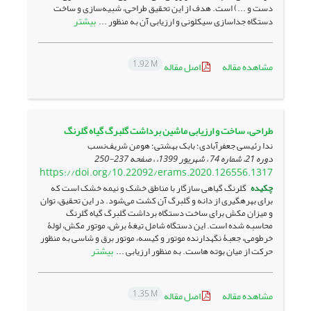
دست و ...) است. هدف از این تحقیق طراحی، شبیه‌سازی و ساخت
بیشتر
دستگاه جداسازی سیکلونی و ارزیابی آن به منظور ...
1.92 M
مشاهده مقاله
اصل مقاله
طراحی، ساخت و ارزیابی ماشین برداشت گلبرگ گیاه گلرنگ
ندا رئیسی جعفرآبادی؛ بابک بهشتی؛ هومن شریف‌نسب
دوره 21، شماره 74 ، شهریور 1399، ، صفحه
237-250
https://doi.org/10.22092/erams.2020.126556.1317
چکیده
گلرنگ گیاهی سازگار با مناطق خشک و نیمه خشک است که
برای بهره­گیری از دانه و گلبرگ آن کشت می‌شود. در این تحقیق، توان
و میزان مکش برای ساخت دستگاه برداشت گلبرگ گیاه گلرنگ
محاسبه شده است. این دستگاه شامل تیغۀ برش، موتور مکش، لولۀ
خرطومی، جعبۀ نگهدارنده موتور و کیسه، موتور برق و شاسی به منظور
بیشتر
حرکت از میان بوته ­هاست. به منظور ارزیابی ...
1.35 M
مشاهده مقاله
اصل مقاله