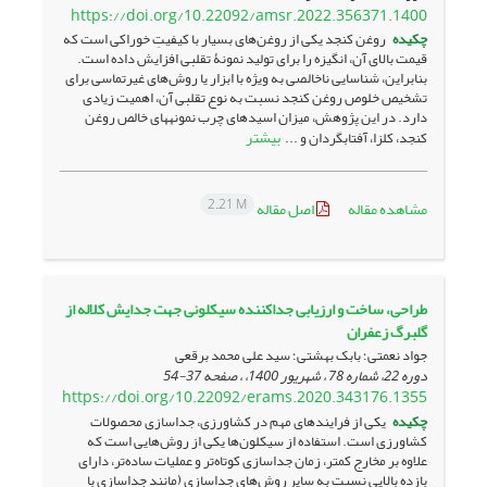
https://doi.org/10.22092/amsr.2022.356371.1400
چکیده
روغن کنجد یکی از روغن‌های بسیار با کیفیتِ خوراکی است که
قیمت بالای آن، انگیزه را برای تولید نمونۀ تقلبی افزایش داده است.
بنابراین، شناسایی ناخالصی به ویژه با ابزار یا روش‌های غیرتماسی برای
تشخیص خلوص روغن کنجد نسبت به نوع تقلبی آن، اهمیت زیادی
دارد. در این پژوهش، میزان اسید‌های چرب نمونه­های خالص روغن
بیشتر
کنجد، کلزا، آفتابگردان و ...
2.21 M
مشاهده مقاله
اصل مقاله
طراحی، ساخت و ارزیابی جداکننده سیکلونی جهت جدایش کلاله از
گلبرگ زعفران
جواد نعمتی؛ بابک بهشتی؛ سید علی محمد برقعی
دوره 22، شماره 78 ، شهریور 1400، ، صفحه
37-54
https://doi.org/10.22092/erams.2020.343176.1355
چکیده
یکی از فرایندهای مهم در کشاورزی، جداسازی محصولات
کشاورزی است. استفاده از سیکلون‌ها یکی از روش‌هایی است که
علاوه بر مخارج کمتر، زمان جداسازی کوتاه‌تر و عملیات ساده‌تر، دارای
بازده بالایی نسبت به سایر روش‌های جداسازی (مانند جداسازی با