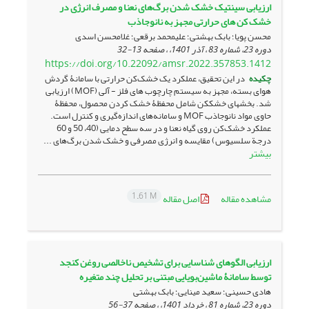
ارزیابی سینتیک خشک شدن برگ‌های نعنا و مصرف انرژی در
خشک کن های حرارتی مجهز به نانوجاذب
محسن پویا؛ بابک بهشتی؛ علیمحمد برقعی؛ غلامحسن اسدی
دوره 23، شماره 83 ، آذر 1401، ، صفحه
13-32
https://doi.org/10.22092/amsr.2022.357853.1412
چکیده
در این تحقیق، عملکرد یک خشک‌کن حرارتی با سامانۀ گردش
هوای بسته، مجهز به سیستم چارچوب­ های فلز - آلی (MOF) ارزیابی
شد. بخش­های خشک­کن شامل محفظۀ خشک کردن محصول، محفظۀ
حاوی مواد نانوجاذب MOF و سامانه‌های اندازه‌گیری و کنترل است.
عملکرد خشک‌کن روی گیاه نعنا و در سه سطح دمایی (40، 50 و 60
درجة سلسیوس) مقایسه و انرژی مصرفی و خشک شدن برگ‌های ...
بیشتر
1.61 M
مشاهده مقاله
اصل مقاله
ارزیابی الگوهای شناسایی برای تشخیص ناخالصی روغن کنجد
توسط سامانۀ ماشین‌بویایی مبتنی بر تحلیل چند متغیره
هادی حسینی؛ سعید مینایی؛ بابک بهشتی
دوره 23، شماره 81 ، خرداد 1401، ، صفحه
37-56