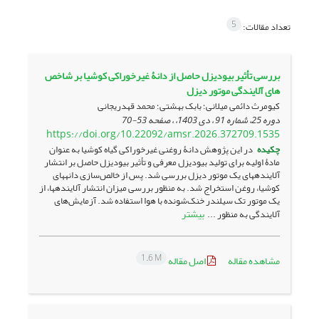
5
تعداد مقالات:
بررسی تأثیر بیودیزل حاصل از دانۀ غیرخوراکی کوشیا بر شاخص
های آلایندگی موتور دیزل
کیومرث دائمی میلانی؛ بابک بهشتی؛ محمد قهدریجانی
دوره 25، شماره 91 ، دی 1403، ، صفحه
53-70
https://doi.org/10.22092/amsr.2026.372709.1535
چکیده
در این پژوهش دانۀ روغنی غیرخوراکی گیاه کوشیا به عنوان
مادۀ اولیه برای تولید بیودیزل معرفی و تأثیر بیودیزل حاصل بر انتشار
آلاینده­های یک موتور دیزل بررسی شد. پس از خالص‌سازی دانه­های
کوشیا، روغن استخراج شد. به منظور بررسی میزان انتشار آلاینده­ها، از
یک موتور تک سیلندر خنک‌‌شونده با هوا استفاده شد. آزمایش‌های
بیشتر
آلایندگی به منظور ...
1.6 M
مشاهده مقاله
اصل مقاله