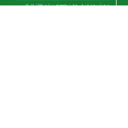
رتبه نشریه در ارزیابی وزارت علوم تعیین شد.
1399-10-06
امکان پرداخت آنلاین هزینه بررسی و چاپ مقاله
1398-10-18
نشریه تحقیقات سامانه‌ها و مکانیزاسیون کشاورزی از
قانون بین‌المللی کپی رایت
Creative Commons
Attribution 4.0 International License (CC BY 4.0 )
پیروی می کند.
This work is licensed under a Creative Commons
Attribution 4.0 International License.
اشتراک خبرنامه
برای دریافت اخبار و اطلاعیه های مهم نشریه در خبرنامه
نشریه مشترک شوید.
اشتراک