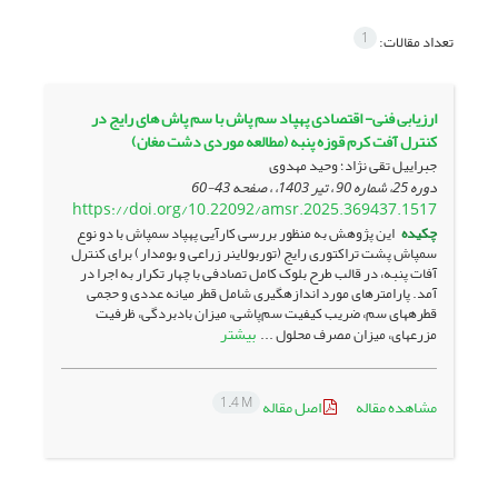
1
تعداد مقالات:
ارزیابی فنی- اقتصادی پهپاد سم پاش با سم پاش های رایج در
کنترل آفت کرم قوزه پنبه (مطالعه موردی دشت مغان)
جبراییل تقی نژاد؛ وحید مهدوی
دوره 25، شماره 90 ، تیر 1403، ، صفحه
43-60
https://doi.org/10.22092/amsr.2025.369437.1517
چکیده
این پژوهش به منظور بررسی کارآیی پهپاد سمپاش با دو نوع
سمپاش پشت تراکتوری رایج (توربولاینر زراعی و بوم­دار) برای کنترل
آفات پنبه، در قالب طرح بلوک کامل تصادفی با چهار تکرار به اجرا در
آمد. پارامترهای مورد اندازه­گیری شامل قطر میانه عددی و حجمی
قطره­های سم، ضریب کیفیت سم‌پاشی، میزان بادبردگی، ظرفیت
بیشتر
مزرعه­ای، میزان مصرف محلول ...
1.4 M
مشاهده مقاله
اصل مقاله